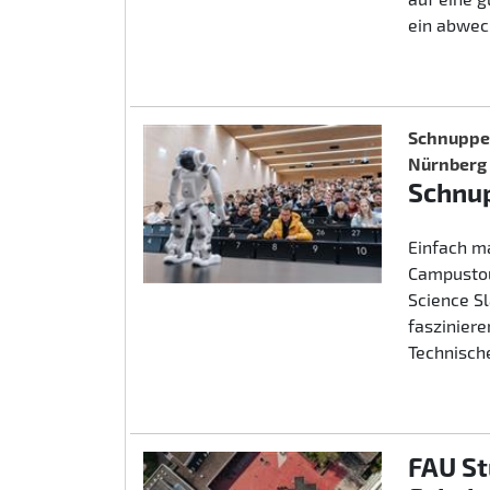
ein abwec
Schnupper
Nürnberg
Schnup
Einfach m
Campustou
Science S
fasziniere
Technische
FAU St