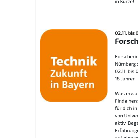
in Kürze!
02.11. bis
Forsc
Forscherin
Nürnberg 
02.11. bis
18 Jahren
Was erwar
Finde her
für dich i
von Unive
aktiv. Beg
Erfahrunge
auf eine 