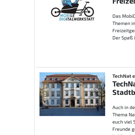
Freize
Das MobiD
Themen in
Freizeitg
Der Spaß 
TechNat e
TechNa
Stadtb
Auch in d
Thema Nat
euch viel
Freunde g