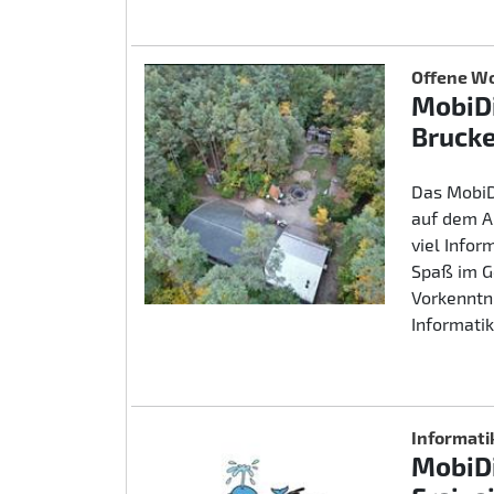
Offene Wo
MobiDi
Brucke
Das MobiD
auf dem A
viel Info
Spaß im G
Vorkenntn
Informatik
Informati
MobiDi