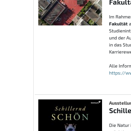
Fakult
Im Rahmen
Fakultät
Studienin
und der A
in das St
Karrierew
Alle Info
https://w
Ausstellu
Schill
Die Natur 