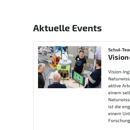
Aktuelle Events
Schul-Te
Vision
Vision-In
Naturwiss
aktive Ar
einem sel
Naturwiss
ist die e
einem Unt
Forschung