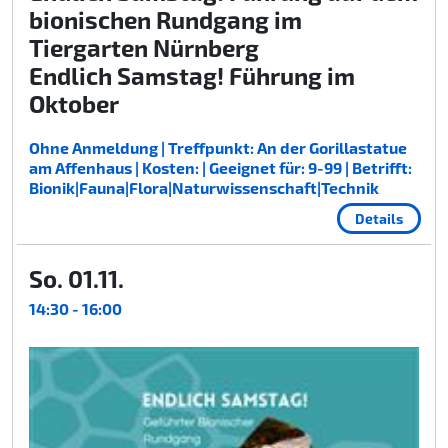
bionischen Rundgang im
Tiergarten Nürnberg
Endlich Samstag! Führung im
Oktober
Ohne Anmeldung | Treffpunkt: An der Gorillastatue
am Affenhaus | Kosten: | Geeignet für: 9-99 | Betrifft:
Bionik|Fauna|Flora|Naturwissenschaft|Technik
Details
So. 01.11.
14:30 - 16:00