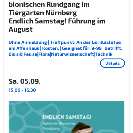
bionischen Rundgang im
Tiergarten Nürnberg
Endlich Samstag! Führung im
August
Ohne Anmeldung | Treffpunkt: An der Gorillastatue
am Affenhaus | Kosten: | Geeignet für: 9-99 | Betrifft:
Bionik|Fauna|Flora|Naturwissenschaft|Technik
Details
Sa. 05.09.
15:00 - 16:30