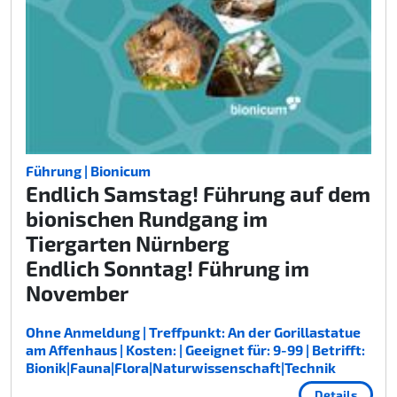
Führung | Bionicum
Endlich Samstag! Führung auf dem
bionischen Rundgang im
Tiergarten Nürnberg
Endlich Sonntag! Führung im
November
Ohne Anmeldung | Treffpunkt: An der Gorillastatue
am Affenhaus | Kosten: | Geeignet für: 9-99 | Betrifft:
Bionik|Fauna|Flora|Naturwissenschaft|Technik
Details