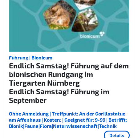
Führung | Bionicum
Endlich Samstag! Führung auf dem
bionischen Rundgang im
Tiergarten Nürnberg
Endlich Samstag! Führung im
September
Ohne Anmeldung | Treffpunkt: An der Gorillastatue
am Affenhaus | Kosten: | Geeignet für: 9-99 | Betrifft:
Bionik|Fauna|Flora|Naturwissenschaft|Technik
Details