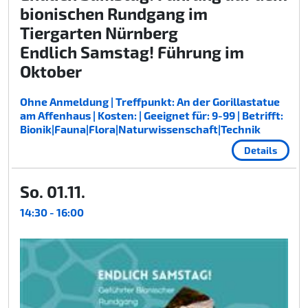
bionischen Rundgang im
Tiergarten Nürnberg
Endlich Samstag! Führung im
Oktober
Ohne Anmeldung | Treffpunkt: An der Gorillastatue
am Affenhaus | Kosten: | Geeignet für: 9-99 | Betrifft:
Bionik|Fauna|Flora|Naturwissenschaft|Technik
Details
So. 01.11.
14:30 - 16:00