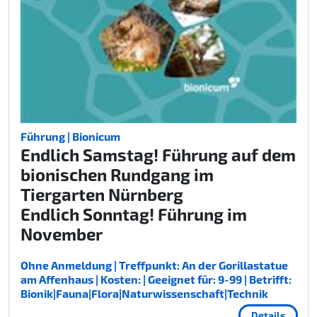
Führung | Bionicum
Endlich Samstag! Führung auf dem
bionischen Rundgang im
Tiergarten Nürnberg
Endlich Sonntag! Führung im
November
Ohne Anmeldung | Treffpunkt: An der Gorillastatue
am Affenhaus | Kosten: | Geeignet für: 9-99 | Betrifft:
Bionik|Fauna|Flora|Naturwissenschaft|Technik
Details