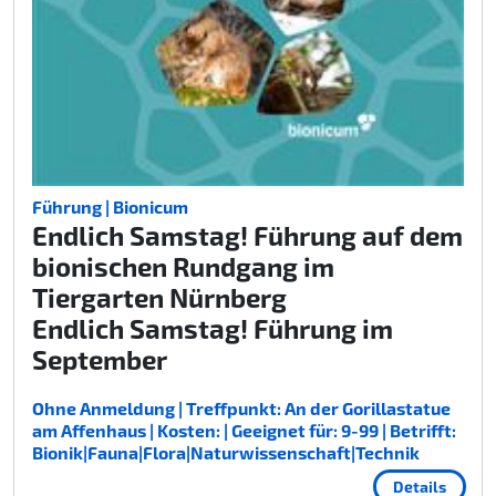
Führung | Bionicum
Endlich Samstag! Führung auf dem
bionischen Rundgang im
Tiergarten Nürnberg
Endlich Samstag! Führung im
September
Ohne Anmeldung | Treffpunkt: An der Gorillastatue
am Affenhaus | Kosten: | Geeignet für: 9-99 | Betrifft:
Bionik|Fauna|Flora|Naturwissenschaft|Technik
Details