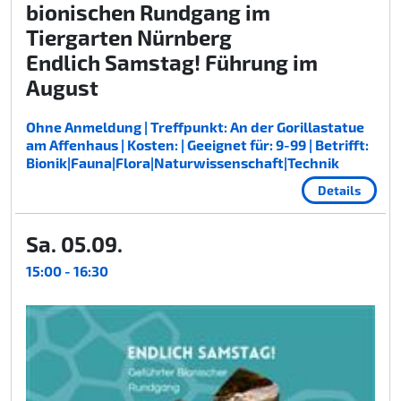
bionischen Rundgang im
Tiergarten Nürnberg
Endlich Samstag! Führung im
August
Ohne Anmeldung | Treffpunkt: An der Gorillastatue
am Affenhaus | Kosten: | Geeignet für: 9-99 | Betrifft:
Bionik|Fauna|Flora|Naturwissenschaft|Technik
Details
Sa. 05.09.
15:00 - 16:30