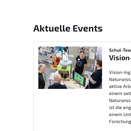
Aktuelle Events
Schul-Te
Vision
Vision-In
Naturwiss
aktive Ar
einem sel
Naturwiss
ist die e
einem Unt
Forschung