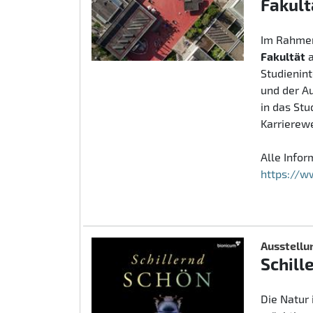
Fakult
Im Rahmen
Fakultät
Studienin
und der A
in das St
Karrierew
Alle Info
https://w
Ausstellu
Schill
Die Natur 