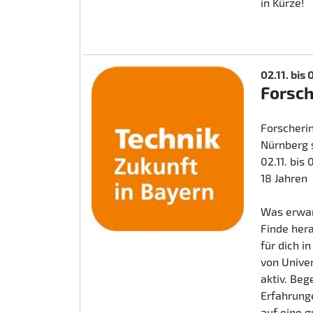
in Kürze!
02.11. bis
Forsc
Forscherin
Nürnberg 
02.11. bis
18 Jahren
Was erwar
Finde her
für dich i
von Unive
aktiv. Beg
Erfahrunge
auf eine 