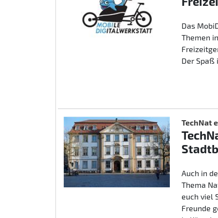
Freize
Das MobiD
Themen in
Freizeitg
Der Spaß 
TechNat e
TechNa
Stadtb
Auch in d
Thema Nat
euch viel
Freunde g