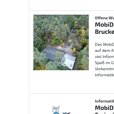
Offene Wo
MobiDi
Brucke
Das MobiD
auf dem A
viel Info
Spaß im G
Vorkenntn
Informatik
Informati
MobiDi