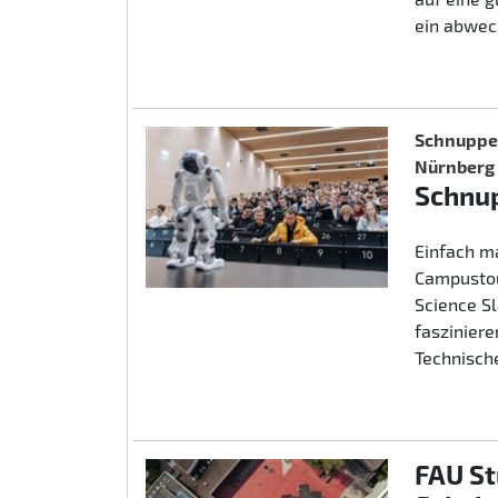
ein abwec
Schnupper
Nürnberg
Schnup
Einfach m
Campustou
Science S
fasziniere
Technische
FAU St