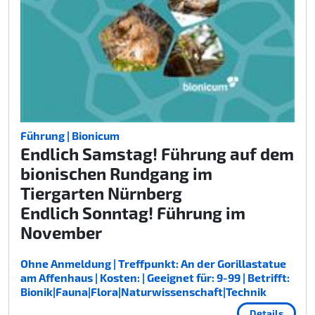
Führung | Bionicum
Endlich Samstag! Führung auf dem
bionischen Rundgang im
Tiergarten Nürnberg
Endlich Sonntag! Führung im
November
Ohne Anmeldung | Treffpunkt: An der Gorillastatue
am Affenhaus | Kosten: | Geeignet für: 9-99 | Betrifft:
Bionik|Fauna|Flora|Naturwissenschaft|Technik
Details