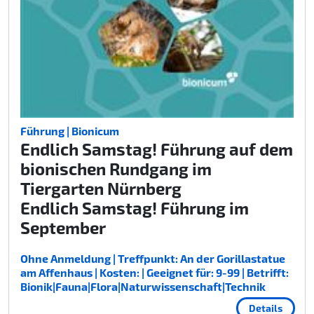
Führung | Bionicum
Endlich Samstag! Führung auf dem
bionischen Rundgang im
Tiergarten Nürnberg
Endlich Samstag! Führung im
September
Ohne Anmeldung | Treffpunkt: An der Gorillastatue
am Affenhaus | Kosten: | Geeignet für: 9-99 | Betrifft:
Bionik|Fauna|Flora|Naturwissenschaft|Technik
Details