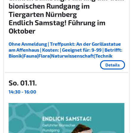
bionischen Rundgang im
Tiergarten Nürnberg
Endlich Samstag! Führung im
Oktober
Ohne Anmeldung | Treffpunkt: An der Gorillastatue
am Affenhaus | Kosten: | Geeignet für: 9-99 | Betrifft:
Bionik|Fauna|Flora|Naturwissenschaft|Technik
Details
So. 01.11.
14:30 - 16:00