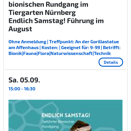
bionischen Rundgang im
Tiergarten Nürnberg
Endlich Samstag! Führung im
August
Ohne Anmeldung | Treffpunkt: An der Gorillastatue
am Affenhaus | Kosten: | Geeignet für: 9-99 | Betrifft:
Bionik|Fauna|Flora|Naturwissenschaft|Technik
Details
Sa. 05.09.
15:00 - 16:30