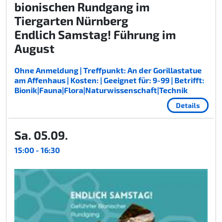
bionischen Rundgang im
Tiergarten Nürnberg
Endlich Samstag! Führung im
August
Ohne Anmeldung | Treffpunkt: An der Gorillastatue
am Affenhaus | Kosten: | Geeignet für: 9-99 | Betrifft:
Bionik|Fauna|Flora|Naturwissenschaft|Technik
Details
Sa. 05.09.
15:00 - 16:30