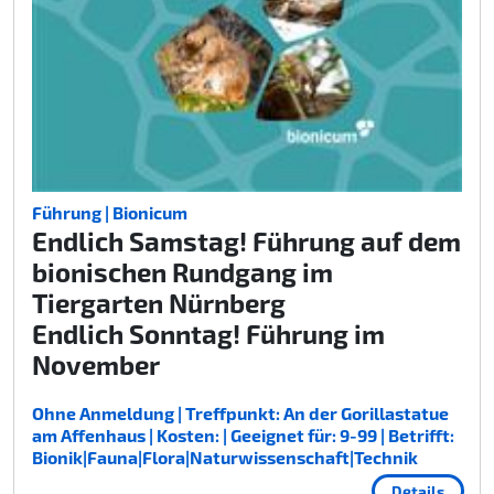
Führung | Bionicum
Endlich Samstag! Führung auf dem
bionischen Rundgang im
Tiergarten Nürnberg
Endlich Sonntag! Führung im
November
Ohne Anmeldung | Treffpunkt: An der Gorillastatue
am Affenhaus | Kosten: | Geeignet für: 9-99 | Betrifft:
Bionik|Fauna|Flora|Naturwissenschaft|Technik
Details