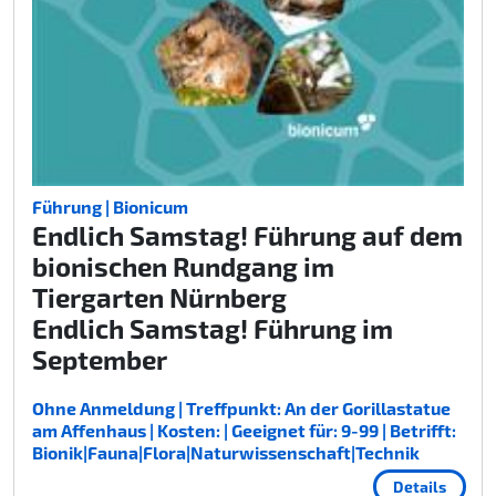
Führung | Bionicum
Endlich Samstag! Führung auf dem
bionischen Rundgang im
Tiergarten Nürnberg
Endlich Samstag! Führung im
September
Ohne Anmeldung | Treffpunkt: An der Gorillastatue
am Affenhaus | Kosten: | Geeignet für: 9-99 | Betrifft:
Bionik|Fauna|Flora|Naturwissenschaft|Technik
Details