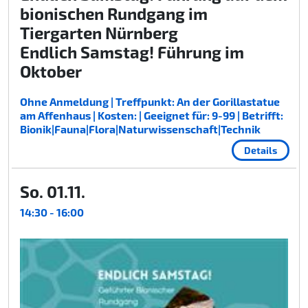
bionischen Rundgang im
Tiergarten Nürnberg
Endlich Samstag! Führung im
Oktober
Ohne Anmeldung | Treffpunkt: An der Gorillastatue
am Affenhaus | Kosten: | Geeignet für: 9-99 | Betrifft:
Bionik|Fauna|Flora|Naturwissenschaft|Technik
Details
So. 01.11.
14:30 - 16:00