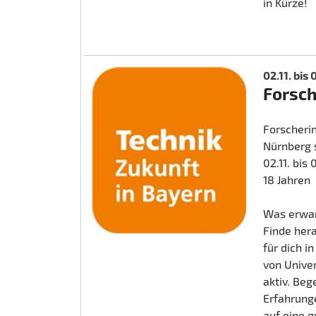
in Kürze!
02.11. bis
Forsc
Forscherin
Nürnberg 
02.11. bis
18 Jahren
Was erwar
Finde her
für dich i
von Unive
aktiv. Beg
Erfahrunge
auf eine 