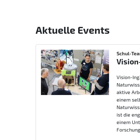
Aktuelle Events
Schul-Te
Vision
Vision-In
Naturwiss
aktive Ar
einem sel
Naturwiss
ist die e
einem Unt
Forschung