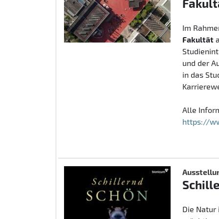
Fakult
Im Rahmen
Fakultät
Studienin
und der A
in das St
Karrierew
Alle Info
https://w
Ausstellu
Schill
Die Natur 