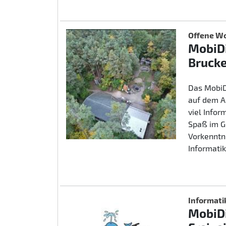
Offene Wo
MobiDi
Brucke
Das MobiD
auf dem A
viel Info
Spaß im G
Vorkenntn
Informatik
Informati
MobiDi