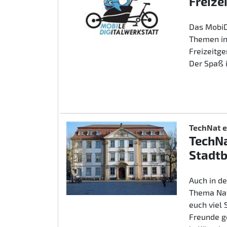
Freize
Das MobiD
Themen in
Freizeitg
Der Spaß 
TechNat e
TechNa
Stadtb
Auch in d
Thema Nat
euch viel
Freunde g