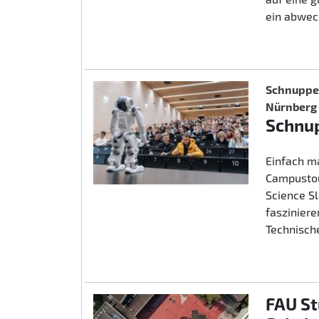
ein abwec
Schnupper
Nürnberg
Schnup
Einfach m
Campustou
Science S
fasziniere
Technische
FAU St