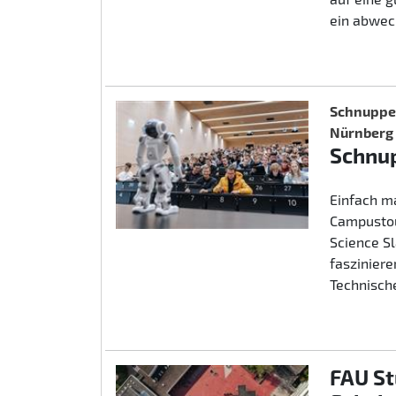
ein abwec
Schnupper
Nürnberg
Schnup
Einfach m
Campustou
Science S
fasziniere
Technische
FAU St