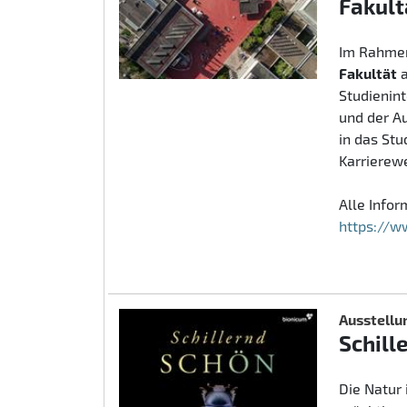
Fakult
Im Rahmen
Fakultät
Studienin
und der A
in das St
Karrierew
Alle Info
https://w
Ausstellu
Schill
Die Natur 