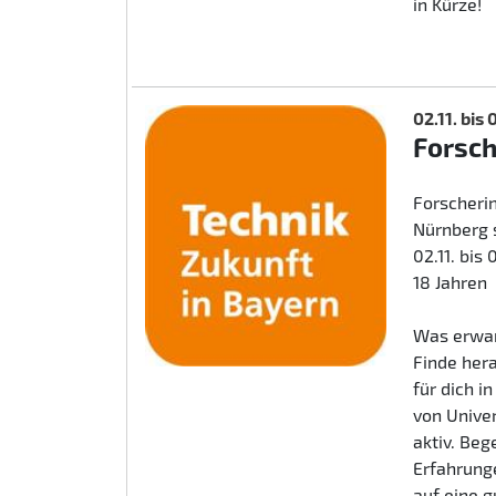
in Kürze!
02.11. bis
Forsc
Forscherin
Nürnberg 
02.11. bis
18 Jahren
Was erwar
Finde her
für dich i
von Unive
aktiv. Beg
Erfahrunge
auf eine 