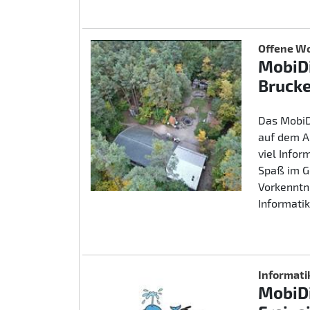
Offene Wo
MobiDi
Brucke
Das MobiD
auf dem A
viel Info
Spaß im G
Vorkenntn
Informatik
Informati
MobiDi