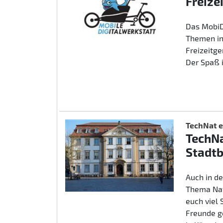
Freize
Das MobiD
Themen in
Freizeitg
Der Spaß 
TechNat e
TechNa
Stadtb
Auch in d
Thema Nat
euch viel
Freunde g