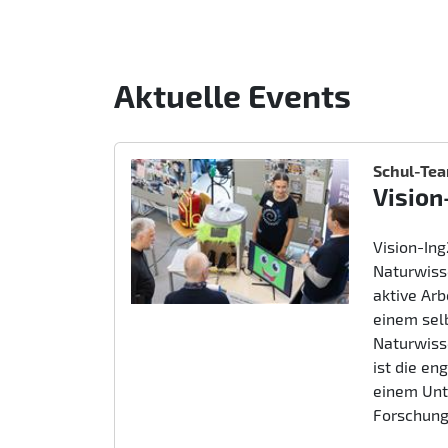
Aktuelle Events
Schul-Te
Vision
Vision-In
Naturwiss
aktive Ar
einem sel
Naturwiss
ist die e
einem Unt
Forschung