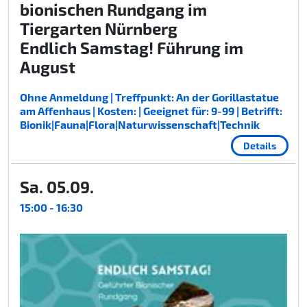
bionischen Rundgang im
Tiergarten Nürnberg
Endlich Samstag! Führung im
August
Ohne Anmeldung | Treffpunkt: An der Gorillastatue
am Affenhaus | Kosten: | Geeignet für: 9-99 | Betrifft:
Bionik|Fauna|Flora|Naturwissenschaft|Technik
Details
Sa. 05.09.
15:00 - 16:30