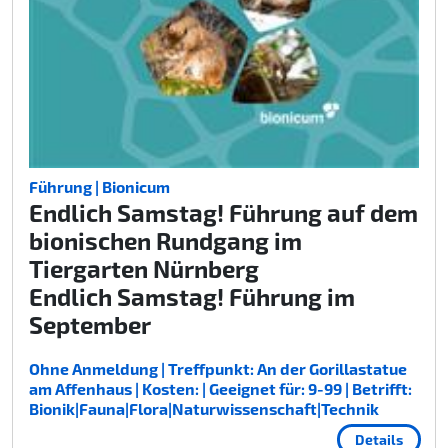
Führung | Bionicum
Endlich Samstag! Führung auf dem
bionischen Rundgang im
Tiergarten Nürnberg
Endlich Samstag! Führung im
September
Ohne Anmeldung | Treffpunkt: An der Gorillastatue
am Affenhaus | Kosten: | Geeignet für: 9-99 | Betrifft:
Bionik|Fauna|Flora|Naturwissenschaft|Technik
Details