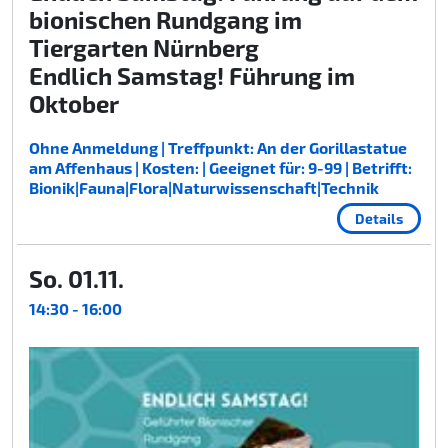
bionischen Rundgang im
Tiergarten Nürnberg
Endlich Samstag! Führung im
Oktober
Ohne Anmeldung | Treffpunkt: An der Gorillastatue
am Affenhaus | Kosten: | Geeignet für: 9-99 | Betrifft:
Bionik|Fauna|Flora|Naturwissenschaft|Technik
Details
So. 01.11.
14:30 - 16:00