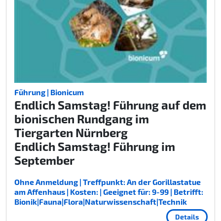
Führung | Bionicum
Endlich Samstag! Führung auf dem
bionischen Rundgang im
Tiergarten Nürnberg
Endlich Samstag! Führung im
September
Ohne Anmeldung | Treffpunkt: An der Gorillastatue
am Affenhaus | Kosten: | Geeignet für: 9-99 | Betrifft:
Bionik|Fauna|Flora|Naturwissenschaft|Technik
Details