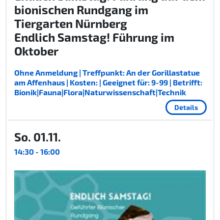
bionischen Rundgang im
Tiergarten Nürnberg
Endlich Samstag! Führung im
Oktober
Ohne Anmeldung | Treffpunkt: An der Gorillastatue
am Affenhaus | Kosten: | Geeignet für: 9-99 | Betrifft:
Bionik|Fauna|Flora|Naturwissenschaft|Technik
Details
So. 01.11.
14:30 - 16:00