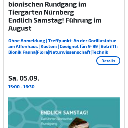
bionischen Rundgang im
Tiergarten Nürnberg
Endlich Samstag! Führung im
August
Ohne Anmeldung | Treffpunkt: An der Gorillastatue
am Affenhaus | Kosten: | Geeignet für: 9-99 | Betrifft:
Bionik|Fauna|Flora|Naturwissenschaft|Technik
Details
Sa. 05.09.
15:00 - 16:30