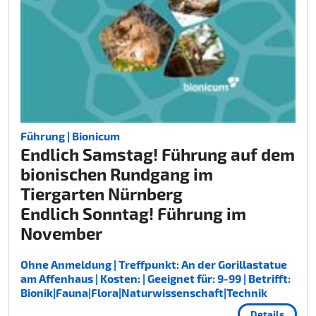
Führung | Bionicum
Endlich Samstag! Führung auf dem
bionischen Rundgang im
Tiergarten Nürnberg
Endlich Sonntag! Führung im
November
Ohne Anmeldung | Treffpunkt: An der Gorillastatue
am Affenhaus | Kosten: | Geeignet für: 9-99 | Betrifft:
Bionik|Fauna|Flora|Naturwissenschaft|Technik
Details