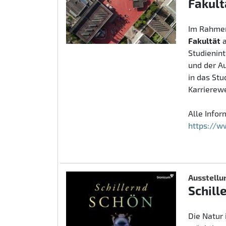
Fakult
Im Rahmen
Fakultät
Studienin
und der A
in das St
Karrierew
Alle Info
https://w
Ausstellu
Schill
Die Natur 