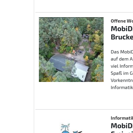
Offene Wo
MobiDi
Brucke
Das MobiD
auf dem A
viel Info
Spaß im G
Vorkenntn
Informatik
Informati
MobiDi