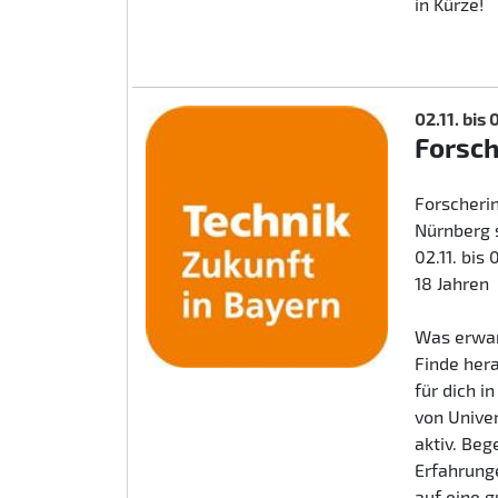
in Kürze!
02.11. bis
Forsc
Forscherin
Nürnberg 
02.11. bis
18 Jahren
Was erwar
Finde her
für dich i
von Unive
aktiv. Beg
Erfahrunge
auf eine 