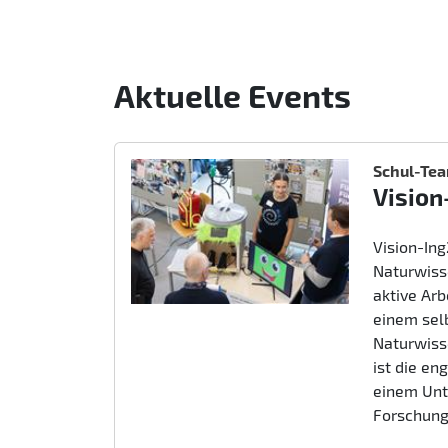
Aktuelle Events
Schul-Te
Vision
Vision-In
Naturwiss
aktive Ar
einem sel
Naturwiss
ist die e
einem Unt
Forschung