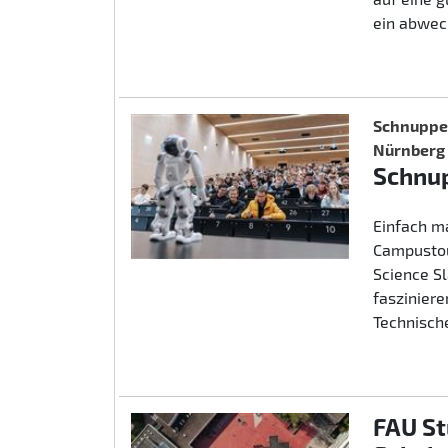
ein abwec
Schnupper
Nürnberg
Schnup
Einfach m
Campustou
Science S
fasziniere
Technische
FAU St