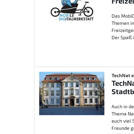
Freize
Das MobiD
Themen in
Freizeitg
Der Spaß 
TechNat e
TechNa
Stadtb
Auch in d
Thema Nat
euch viel
Freunde g