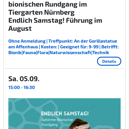
bionischen Rundgang im
Tiergarten Nürnberg
Endlich Samstag! Führung im
August
Ohne Anmeldung | Treffpunkt: An der Gorillastatue
am Affenhaus | Kosten: | Geeignet für: 9-99 | Betrifft:
Bionik|Fauna|Flora|Naturwissenschaft|Technik
Details
Sa. 05.09.
15:00 - 16:30