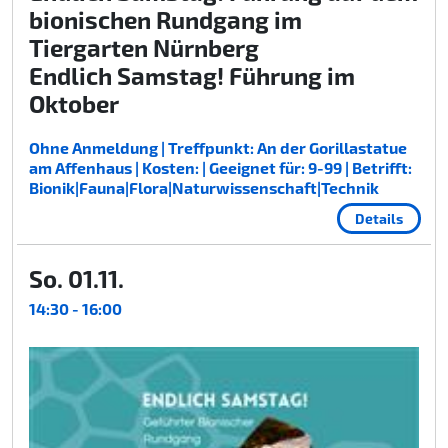
bionischen Rundgang im
Tiergarten Nürnberg
Endlich Samstag! Führung im
Oktober
Ohne Anmeldung | Treffpunkt: An der Gorillastatue
am Affenhaus | Kosten: | Geeignet für: 9-99 | Betrifft:
Bionik|Fauna|Flora|Naturwissenschaft|Technik
Details
So. 01.11.
14:30 - 16:00