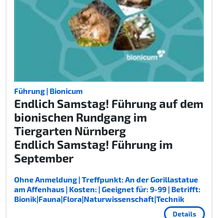
Führung | Bionicum
Endlich Samstag! Führung auf dem
bionischen Rundgang im
Tiergarten Nürnberg
Endlich Samstag! Führung im
September
Ohne Anmeldung | Treffpunkt: An der Gorillastatue
am Affenhaus | Kosten: | Geeignet für: 9-99 | Betrifft:
Bionik|Fauna|Flora|Naturwissenschaft|Technik
Details