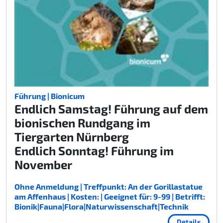
Führung | Bionicum
Endlich Samstag! Führung auf dem
bionischen Rundgang im
Tiergarten Nürnberg
Endlich Sonntag! Führung im
November
Ohne Anmeldung | Treffpunkt: An der Gorillastatue
am Affenhaus | Kosten: | Geeignet für: 9-99 | Betrifft:
Bionik|Fauna|Flora|Naturwissenschaft|Technik
Details