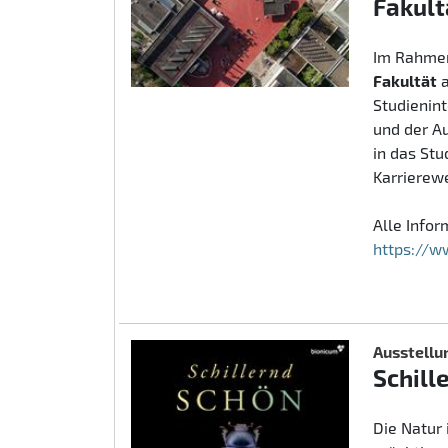
Fakult
Im Rahmen
Fakultät
Studienin
und der A
in das St
Karrierew
Alle Info
https://w
Ausstellu
Schill
Die Natur 