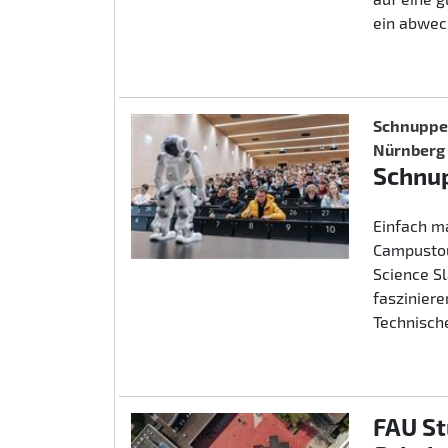
ein abwec
Schnupper
Nürnberg
Schnup
Einfach m
Campustou
Science S
fasziniere
Technische
FAU St