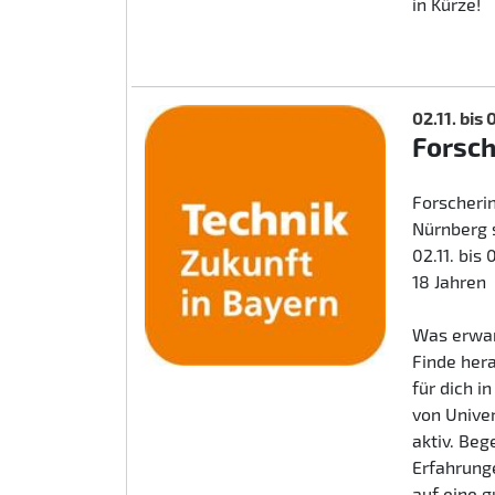
in Kürze!
02.11. bis
Forsc
Forscherin
Nürnberg 
02.11. bis
18 Jahren
Was erwar
Finde her
für dich i
von Unive
aktiv. Beg
Erfahrunge
auf eine 