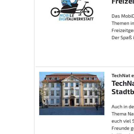
Freize
Das MobiD
Themen in
Freizeitg
Der Spaß 
TechNat e
TechNa
Stadtb
Auch in d
Thema Nat
euch viel
Freunde g