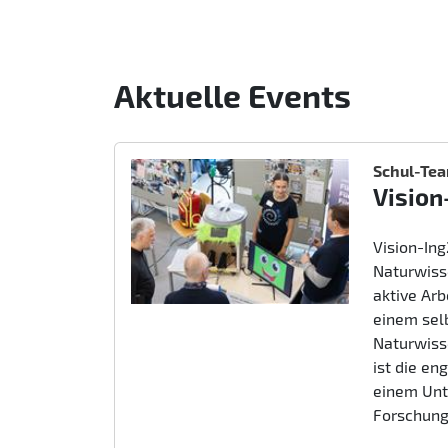
Aktuelle Events
Schul-Te
Vision
Vision-In
Naturwiss
aktive Ar
einem sel
Naturwiss
ist die e
einem Unt
Forschung