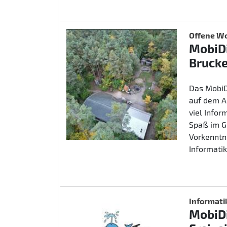
Offene Wo
MobiDi
Brucke
Das MobiD
auf dem A
viel Info
Spaß im G
Vorkenntn
Informatik
Informati
MobiDi