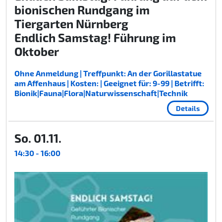
bionischen Rundgang im
Tiergarten Nürnberg
Endlich Samstag! Führung im
Oktober
Ohne Anmeldung | Treffpunkt: An der Gorillastatue
am Affenhaus | Kosten: | Geeignet für: 9-99 | Betrifft:
Bionik|Fauna|Flora|Naturwissenschaft|Technik
Details
So. 01.11.
14:30 - 16:00