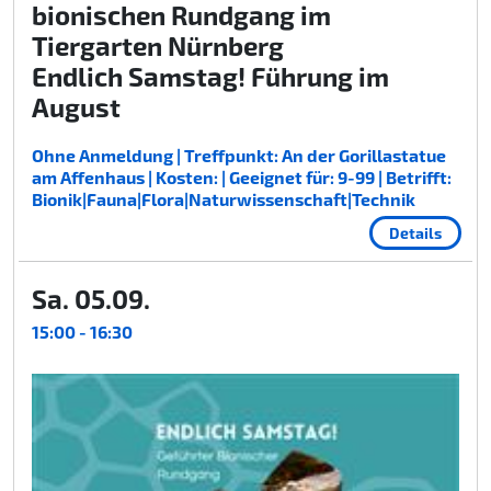
bionischen Rundgang im
Tiergarten Nürnberg
Endlich Samstag! Führung im
August
Ohne Anmeldung | Treffpunkt: An der Gorillastatue
am Affenhaus | Kosten: | Geeignet für: 9-99 | Betrifft:
Bionik|Fauna|Flora|Naturwissenschaft|Technik
Details
Sa. 05.09.
15:00 - 16:30