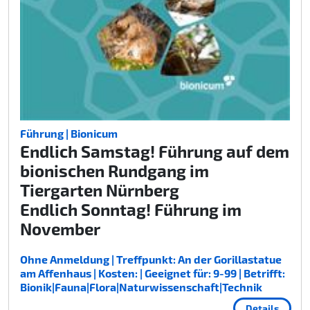
Führung | Bionicum
Endlich Samstag! Führung auf dem
bionischen Rundgang im
Tiergarten Nürnberg
Endlich Sonntag! Führung im
November
Ohne Anmeldung | Treffpunkt: An der Gorillastatue
am Affenhaus | Kosten: | Geeignet für: 9-99 | Betrifft:
Bionik|Fauna|Flora|Naturwissenschaft|Technik
Details