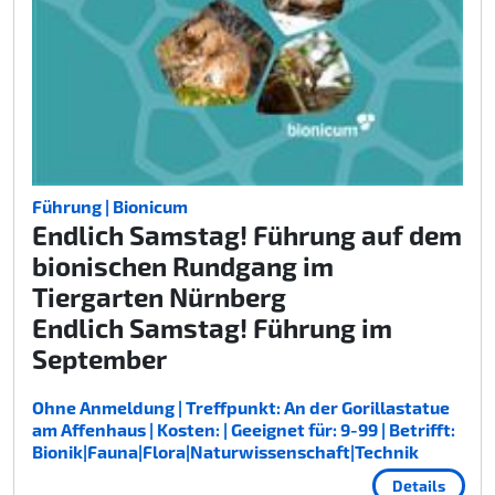
Führung | Bionicum
Endlich Samstag! Führung auf dem
bionischen Rundgang im
Tiergarten Nürnberg
Endlich Samstag! Führung im
September
Ohne Anmeldung | Treffpunkt: An der Gorillastatue
am Affenhaus | Kosten: | Geeignet für: 9-99 | Betrifft:
Bionik|Fauna|Flora|Naturwissenschaft|Technik
Details