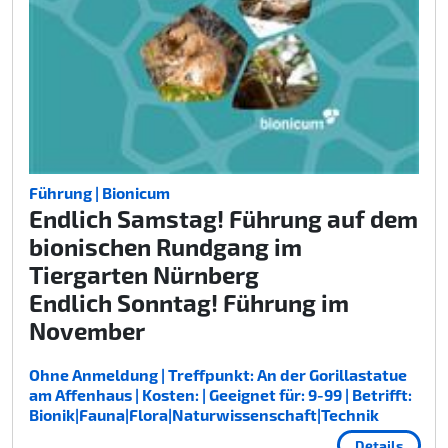
Führung | Bionicum
Endlich Samstag! Führung auf dem
bionischen Rundgang im
Tiergarten Nürnberg
Endlich Sonntag! Führung im
November
Ohne Anmeldung | Treffpunkt: An der Gorillastatue
am Affenhaus | Kosten: | Geeignet für: 9-99 | Betrifft:
Bionik|Fauna|Flora|Naturwissenschaft|Technik
Details