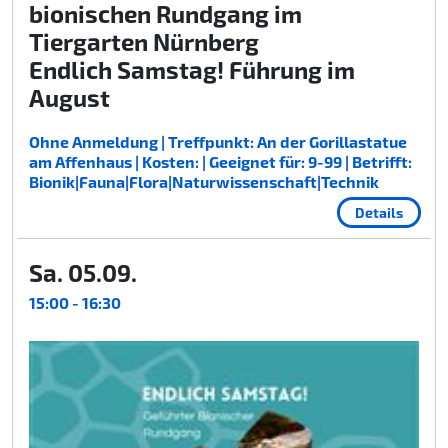
bionischen Rundgang im
Tiergarten Nürnberg
Endlich Samstag! Führung im
August
Ohne Anmeldung | Treffpunkt: An der Gorillastatue
am Affenhaus | Kosten: | Geeignet für: 9-99 | Betrifft:
Bionik|Fauna|Flora|Naturwissenschaft|Technik
Details
Sa. 05.09.
15:00 - 16:30