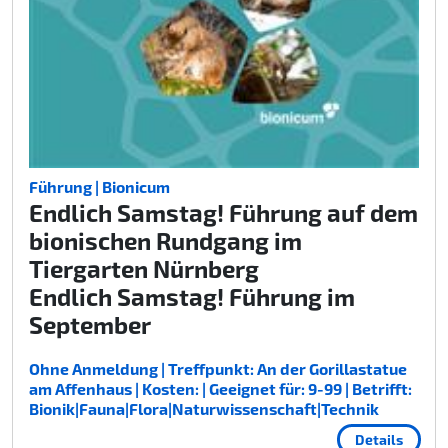
Führung | Bionicum
Endlich Samstag! Führung auf dem
bionischen Rundgang im
Tiergarten Nürnberg
Endlich Samstag! Führung im
September
Ohne Anmeldung | Treffpunkt: An der Gorillastatue
am Affenhaus | Kosten: | Geeignet für: 9-99 | Betrifft:
Bionik|Fauna|Flora|Naturwissenschaft|Technik
Details