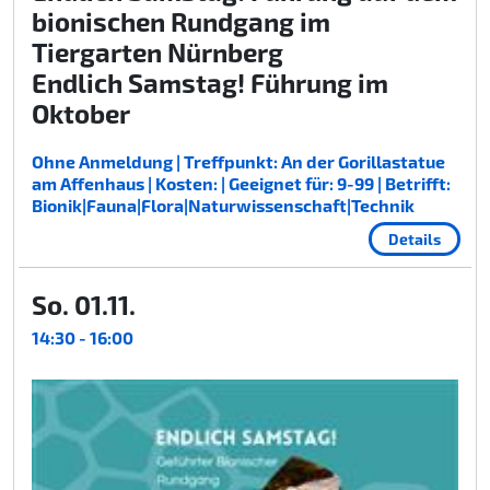
bionischen Rundgang im
Tiergarten Nürnberg
Endlich Samstag! Führung im
Oktober
Ohne Anmeldung | Treffpunkt: An der Gorillastatue
am Affenhaus | Kosten: | Geeignet für: 9-99 | Betrifft:
Bionik|Fauna|Flora|Naturwissenschaft|Technik
Details
So. 01.11.
14:30 - 16:00