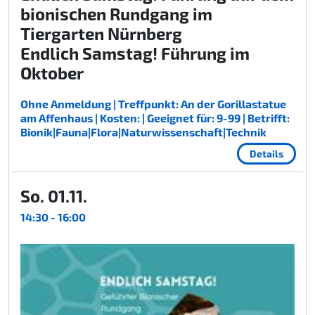
bionischen Rundgang im
Tiergarten Nürnberg
Endlich Samstag! Führung im
Oktober
Ohne Anmeldung | Treffpunkt: An der Gorillastatue
am Affenhaus | Kosten: | Geeignet für: 9-99 | Betrifft:
Bionik|Fauna|Flora|Naturwissenschaft|Technik
Details
So. 01.11.
14:30 - 16:00