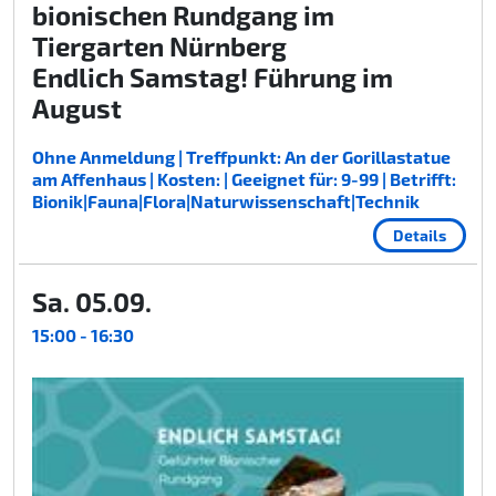
bionischen Rundgang im
Tiergarten Nürnberg
Endlich Samstag! Führung im
August
Ohne Anmeldung | Treffpunkt: An der Gorillastatue
am Affenhaus | Kosten: | Geeignet für: 9-99 | Betrifft:
Bionik|Fauna|Flora|Naturwissenschaft|Technik
Details
Sa. 05.09.
15:00 - 16:30