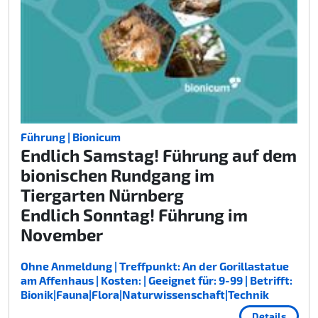
Führung | Bionicum
Endlich Samstag! Führung auf dem
bionischen Rundgang im
Tiergarten Nürnberg
Endlich Sonntag! Führung im
November
Ohne Anmeldung | Treffpunkt: An der Gorillastatue
am Affenhaus | Kosten: | Geeignet für: 9-99 | Betrifft:
Bionik|Fauna|Flora|Naturwissenschaft|Technik
Details