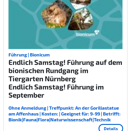
Führung | Bionicum
Endlich Samstag! Führung auf dem
bionischen Rundgang im
Tiergarten Nürnberg
Endlich Samstag! Führung im
September
Ohne Anmeldung | Treffpunkt: An der Gorillastatue
am Affenhaus | Kosten: | Geeignet für: 9-99 | Betrifft:
Bionik|Fauna|Flora|Naturwissenschaft|Technik
Details