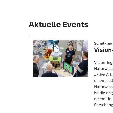
Aktuelle Events
Schul-Te
Vision
Vision-In
Naturwiss
aktive Ar
einem sel
Naturwiss
ist die e
einem Unt
Forschung