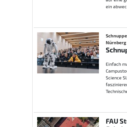
ein abwec
Schnupper
Nürnberg
Schnup
Einfach m
Campustou
Science S
fasziniere
Technische
FAU St