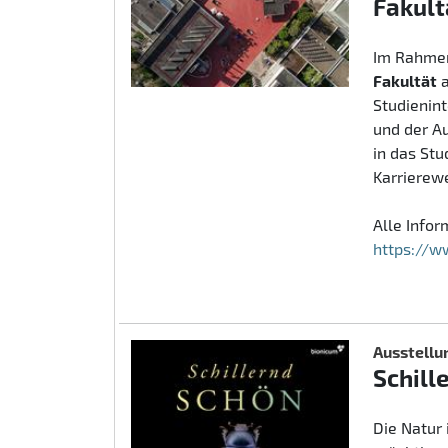
Fakult
Im Rahmen
Fakultät
Studienin
und der A
in das St
Karrierew
Alle Info
https://w
Ausstellu
Schill
Die Natur 