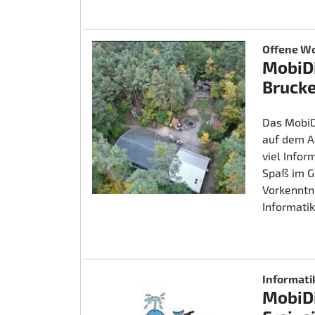
Offene Wo
MobiDi
Brucke
Das MobiD
auf dem A
viel Info
Spaß im G
Vorkenntn
Informatik
Informati
MobiDi