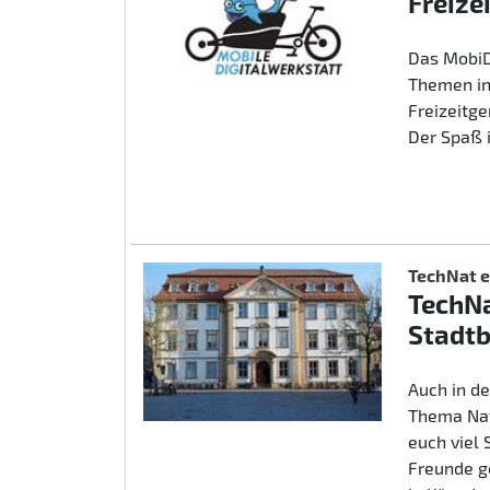
Freize
Das MobiD
Themen in
Freizeitg
Der Spaß 
TechNat e
TechNa
Stadtb
Auch in d
Thema Nat
euch viel
Freunde g