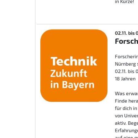
in Kürze!
02.11. bis
Forsc
Forscherin
Nürnberg 
02.11. bis
18 Jahren
Was erwar
Finde her
für dich i
von Unive
aktiv. Beg
Erfahrunge
auf eine 