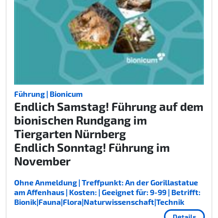
Führung | Bionicum
Endlich Samstag! Führung auf dem
bionischen Rundgang im
Tiergarten Nürnberg
Endlich Sonntag! Führung im
November
Ohne Anmeldung | Treffpunkt: An der Gorillastatue
am Affenhaus | Kosten: | Geeignet für: 9-99 | Betrifft:
Bionik|Fauna|Flora|Naturwissenschaft|Technik
Details