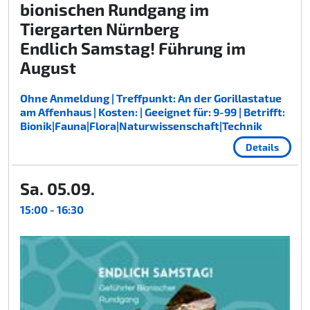
bionischen Rundgang im
Tiergarten Nürnberg
Endlich Samstag! Führung im
August
Ohne Anmeldung | Treffpunkt: An der Gorillastatue
am Affenhaus | Kosten: | Geeignet für: 9-99 | Betrifft:
Bionik|Fauna|Flora|Naturwissenschaft|Technik
Details
Sa. 05.09.
15:00 - 16:30