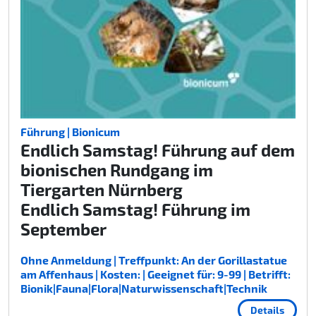
Führung | Bionicum
Endlich Samstag! Führung auf dem
bionischen Rundgang im
Tiergarten Nürnberg
Endlich Samstag! Führung im
September
Ohne Anmeldung | Treffpunkt: An der Gorillastatue
am Affenhaus | Kosten: | Geeignet für: 9-99 | Betrifft:
Bionik|Fauna|Flora|Naturwissenschaft|Technik
Details