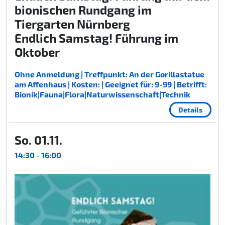
bionischen Rundgang im
Tiergarten Nürnberg
Endlich Samstag! Führung im
Oktober
Ohne Anmeldung | Treffpunkt: An der Gorillastatue
am Affenhaus | Kosten: | Geeignet für: 9-99 | Betrifft:
Bionik|Fauna|Flora|Naturwissenschaft|Technik
Details
So. 01.11.
14:30 - 16:00