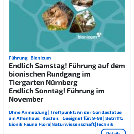
Führung | Bionicum
Endlich Samstag! Führung auf dem
bionischen Rundgang im
Tiergarten Nürnberg
Endlich Sonntag! Führung im
November
Ohne Anmeldung | Treffpunkt: An der Gorillastatue
am Affenhaus | Kosten: | Geeignet für: 9-99 | Betrifft:
Bionik|Fauna|Flora|Naturwissenschaft|Technik
Details