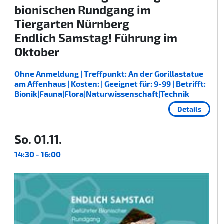
bionischen Rundgang im
Tiergarten Nürnberg
Endlich Samstag! Führung im
Oktober
Ohne Anmeldung | Treffpunkt: An der Gorillastatue
am Affenhaus | Kosten: | Geeignet für: 9-99 | Betrifft:
Bionik|Fauna|Flora|Naturwissenschaft|Technik
Details
So. 01.11.
14:30 - 16:00