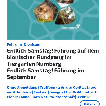
Führung | Bionicum
Endlich Samstag! Führung auf dem
bionischen Rundgang im
Tiergarten Nürnberg
Endlich Samstag! Führung im
September
Ohne Anmeldung | Treffpunkt: An der Gorillastatue
am Affenhaus | Kosten: | Geeignet für: 9-99 | Betrifft:
Bionik|Fauna|Flora|Naturwissenschaft|Technik
Details