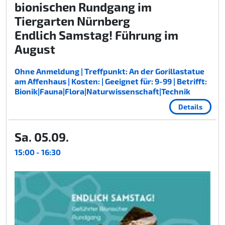
bionischen Rundgang im
Tiergarten Nürnberg
Endlich Samstag! Führung im
August
Ohne Anmeldung | Treffpunkt: An der Gorillastatue
am Affenhaus | Kosten: | Geeignet für: 9-99 | Betrifft:
Bionik|Fauna|Flora|Naturwissenschaft|Technik
Details
Sa. 05.09.
15:00 - 16:30