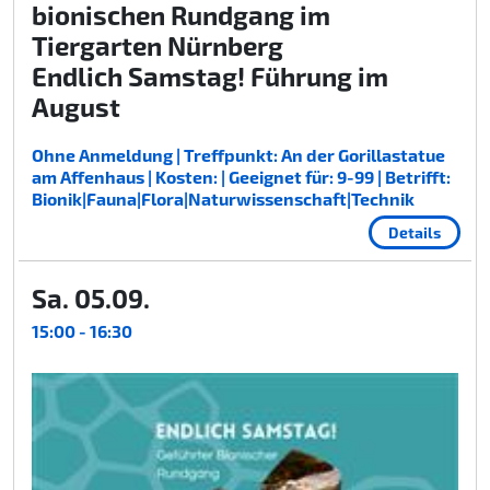
bionischen Rundgang im
Tiergarten Nürnberg
Endlich Samstag! Führung im
August
Ohne Anmeldung | Treffpunkt: An der Gorillastatue
am Affenhaus | Kosten: | Geeignet für: 9-99 | Betrifft:
Bionik|Fauna|Flora|Naturwissenschaft|Technik
Details
Sa. 05.09.
15:00 - 16:30