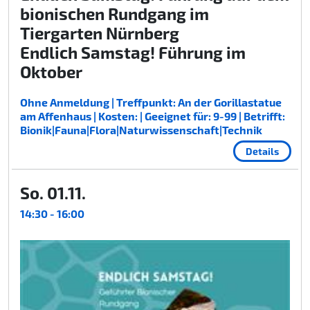
bionischen Rundgang im
Tiergarten Nürnberg
Endlich Samstag! Führung im
Oktober
Ohne Anmeldung | Treffpunkt: An der Gorillastatue
am Affenhaus | Kosten: | Geeignet für: 9-99 | Betrifft:
Bionik|Fauna|Flora|Naturwissenschaft|Technik
Details
So. 01.11.
14:30 - 16:00