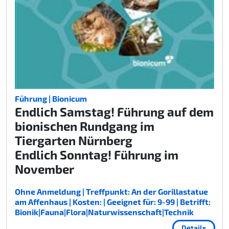
Führung | Bionicum
Endlich Samstag! Führung auf dem
bionischen Rundgang im
Tiergarten Nürnberg
Endlich Sonntag! Führung im
November
Ohne Anmeldung | Treffpunkt: An der Gorillastatue
am Affenhaus | Kosten: | Geeignet für: 9-99 | Betrifft:
Bionik|Fauna|Flora|Naturwissenschaft|Technik
Details