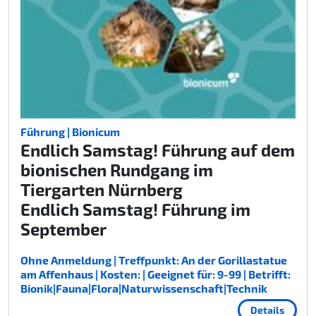
Führung | Bionicum
Endlich Samstag! Führung auf dem
bionischen Rundgang im
Tiergarten Nürnberg
Endlich Samstag! Führung im
September
Ohne Anmeldung | Treffpunkt: An der Gorillastatue
am Affenhaus | Kosten: | Geeignet für: 9-99 | Betrifft:
Bionik|Fauna|Flora|Naturwissenschaft|Technik
Details