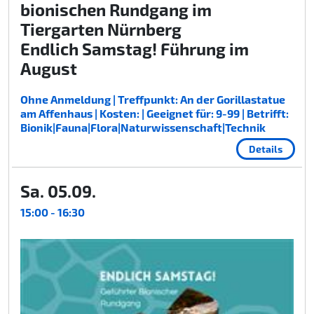
bionischen Rundgang im
Tiergarten Nürnberg
Endlich Samstag! Führung im
August
Ohne Anmeldung | Treffpunkt: An der Gorillastatue
am Affenhaus | Kosten: | Geeignet für: 9-99 | Betrifft:
Bionik|Fauna|Flora|Naturwissenschaft|Technik
Details
Sa. 05.09.
15:00 - 16:30