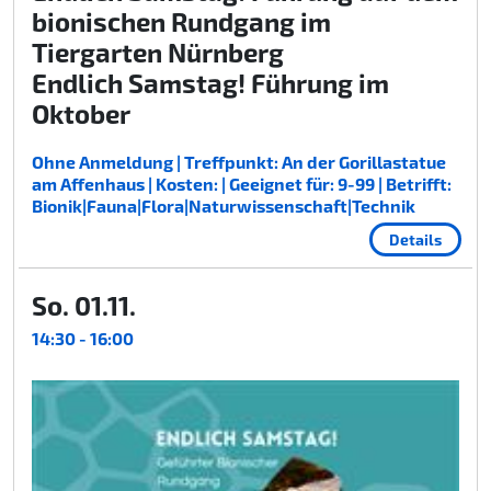
bionischen Rundgang im
Tiergarten Nürnberg
Endlich Samstag! Führung im
Oktober
Ohne Anmeldung | Treffpunkt: An der Gorillastatue
am Affenhaus | Kosten: | Geeignet für: 9-99 | Betrifft:
Bionik|Fauna|Flora|Naturwissenschaft|Technik
Details
So. 01.11.
14:30 - 16:00