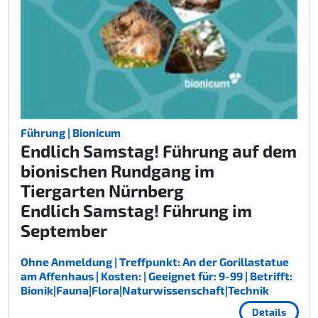
Führung | Bionicum
Endlich Samstag! Führung auf dem
bionischen Rundgang im
Tiergarten Nürnberg
Endlich Samstag! Führung im
September
Ohne Anmeldung | Treffpunkt: An der Gorillastatue
am Affenhaus | Kosten: | Geeignet für: 9-99 | Betrifft:
Bionik|Fauna|Flora|Naturwissenschaft|Technik
Details