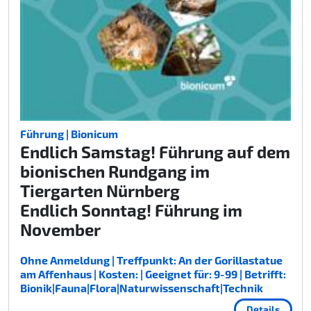
Führung | Bionicum
Endlich Samstag! Führung auf dem
bionischen Rundgang im
Tiergarten Nürnberg
Endlich Sonntag! Führung im
November
Ohne Anmeldung | Treffpunkt: An der Gorillastatue
am Affenhaus | Kosten: | Geeignet für: 9-99 | Betrifft:
Bionik|Fauna|Flora|Naturwissenschaft|Technik
Details