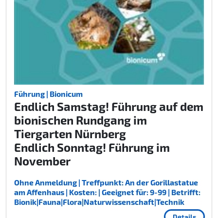
Führung | Bionicum
Endlich Samstag! Führung auf dem
bionischen Rundgang im
Tiergarten Nürnberg
Endlich Sonntag! Führung im
November
Ohne Anmeldung | Treffpunkt: An der Gorillastatue
am Affenhaus | Kosten: | Geeignet für: 9-99 | Betrifft:
Bionik|Fauna|Flora|Naturwissenschaft|Technik
Details