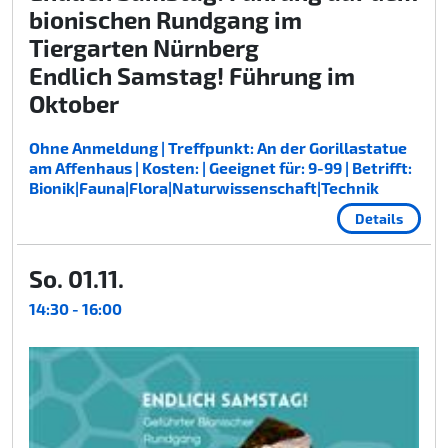
bionischen Rundgang im
Tiergarten Nürnberg
Endlich Samstag! Führung im
Oktober
Ohne Anmeldung | Treffpunkt: An der Gorillastatue
am Affenhaus | Kosten: | Geeignet für: 9-99 | Betrifft:
Bionik|Fauna|Flora|Naturwissenschaft|Technik
Details
So. 01.11.
14:30 - 16:00