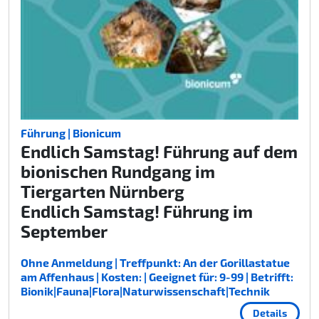
Führung | Bionicum
Endlich Samstag! Führung auf dem
bionischen Rundgang im
Tiergarten Nürnberg
Endlich Samstag! Führung im
September
Ohne Anmeldung | Treffpunkt: An der Gorillastatue
am Affenhaus | Kosten: | Geeignet für: 9-99 | Betrifft:
Bionik|Fauna|Flora|Naturwissenschaft|Technik
Details