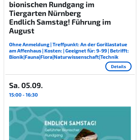
bionischen Rundgang im
Tiergarten Nürnberg
Endlich Samstag! Führung im
August
Ohne Anmeldung | Treffpunkt: An der Gorillastatue
am Affenhaus | Kosten: | Geeignet für: 9-99 | Betrifft:
Bionik|Fauna|Flora|Naturwissenschaft|Technik
Details
Sa. 05.09.
15:00 - 16:30