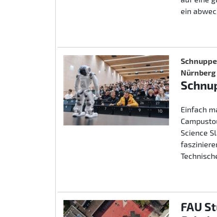
ein abwec
Schnupper
Nürnberg
Schnup
Einfach m
Campustou
Science S
fasziniere
Technische
FAU St