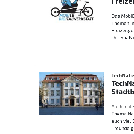
Freize
Das MobiD
Themen in
Freizeitg
Der Spaß 
TechNat e
TechNa
Stadtb
Auch in d
Thema Nat
euch viel
Freunde g