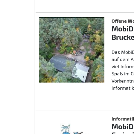
Offene Wo
MobiDi
Brucke
Das MobiD
auf dem A
viel Info
Spaß im G
Vorkenntn
Informatik
Informati
MobiDi