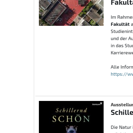
Fakult
Im Rahmen
Fakultät
Studienin
und der A
in das St
Karrierew
Alle Info
https://w
Ausstellu
Schill
Die Natur 