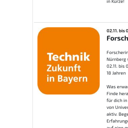
in Kürze!
02.11. bis
Forsc
Forscherin
Nürnberg 
02.11. bis
18 Jahren
Was erwar
Finde her
für dich i
von Unive
aktiv. Beg
Erfahrunge
auf eine 