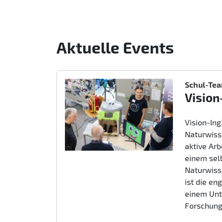
Aktuelle Events
Schul-Te
Vision
Vision-In
Naturwiss
aktive Ar
einem sel
Naturwiss
ist die e
einem Unt
Forschung