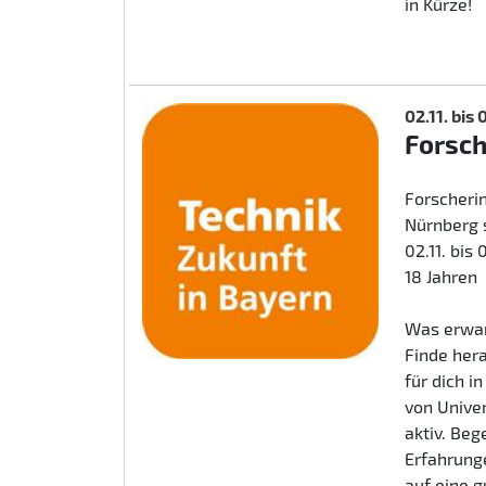
in Kürze!
02.11. bis
Forsc
Forscherin
Nürnberg 
02.11. bis
18 Jahren
Was erwar
Finde her
für dich i
von Unive
aktiv. Beg
Erfahrunge
auf eine 