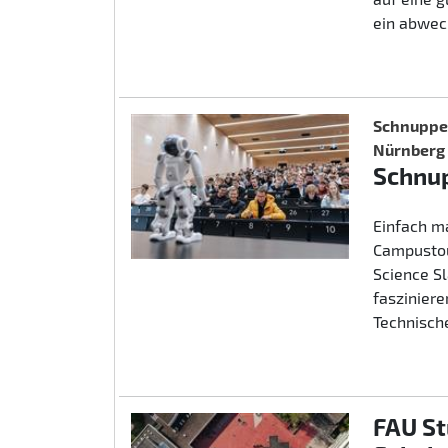
ein abwec
Schnupper
Nürnberg
Schnup
Einfach m
Campustou
Science S
fasziniere
Technische
FAU St