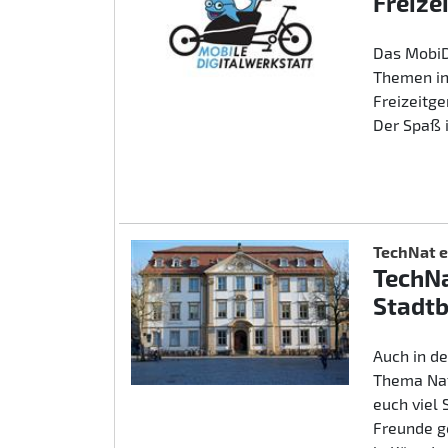
Freize
Das MobiD
Themen in
Freizeitg
Der Spaß 
TechNat e
TechNa
Stadtb
Auch in d
Thema Nat
euch viel
Freunde g