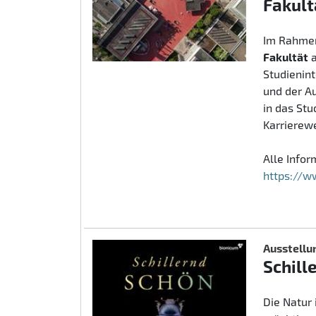
Fakult
Im Rahmen
Fakultät
Studienin
und der A
in das St
Karrierew
Alle Info
https://w
Ausstellu
Schill
Die Natur 