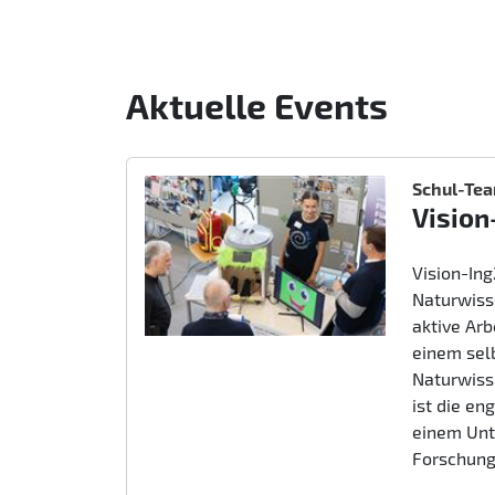
Aktuelle Events
Schul-Te
Vision
Vision-In
Naturwiss
aktive Ar
einem sel
Naturwiss
ist die e
einem Unt
Forschung