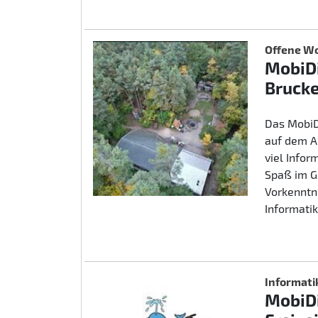
Offene Wo
MobiDi
Brucke
Das MobiD
auf dem A
viel Info
Spaß im G
Vorkenntn
Informatik
Informati
MobiDi