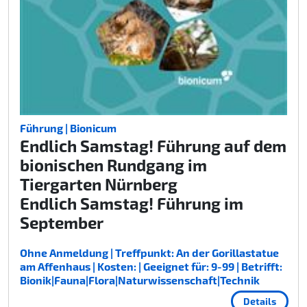
Führung | Bionicum
Endlich Samstag! Führung auf dem
bionischen Rundgang im
Tiergarten Nürnberg
Endlich Samstag! Führung im
September
Ohne Anmeldung | Treffpunkt: An der Gorillastatue
am Affenhaus | Kosten: | Geeignet für: 9-99 | Betrifft:
Bionik|Fauna|Flora|Naturwissenschaft|Technik
Details