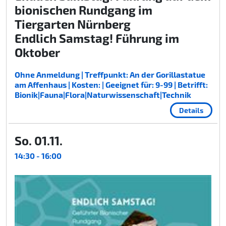
bionischen Rundgang im
Tiergarten Nürnberg
Endlich Samstag! Führung im
Oktober
Ohne Anmeldung | Treffpunkt: An der Gorillastatue
am Affenhaus | Kosten: | Geeignet für: 9-99 | Betrifft:
Bionik|Fauna|Flora|Naturwissenschaft|Technik
Details
So. 01.11.
14:30 - 16:00