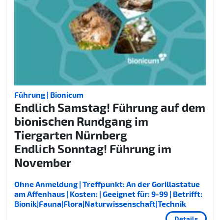
Führung | Bionicum
Endlich Samstag! Führung auf dem
bionischen Rundgang im
Tiergarten Nürnberg
Endlich Sonntag! Führung im
November
Ohne Anmeldung | Treffpunkt: An der Gorillastatue
am Affenhaus | Kosten: | Geeignet für: 9-99 | Betrifft:
Bionik|Fauna|Flora|Naturwissenschaft|Technik
Details