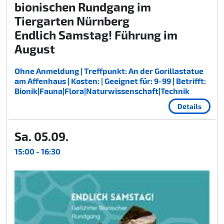
bionischen Rundgang im
Tiergarten Nürnberg
Endlich Samstag! Führung im
August
Ohne Anmeldung | Treffpunkt: An der Gorillastatue
am Affenhaus | Kosten: | Geeignet für: 9-99 | Betrifft:
Bionik|Fauna|Flora|Naturwissenschaft|Technik
Details
Sa. 05.09.
15:00 - 16:30