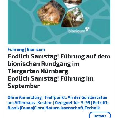
Führung | Bionicum
Endlich Samstag! Führung auf dem
bionischen Rundgang im
Tiergarten Nürnberg
Endlich Samstag! Führung im
September
Ohne Anmeldung | Treffpunkt: An der Gorillastatue
am Affenhaus | Kosten: | Geeignet für: 9-99 | Betrifft:
Bionik|Fauna|Flora|Naturwissenschaft|Technik
Details