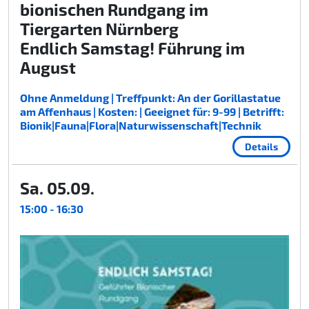
bionischen Rundgang im
Tiergarten Nürnberg
Endlich Samstag! Führung im
August
Ohne Anmeldung | Treffpunkt: An der Gorillastatue
am Affenhaus | Kosten: | Geeignet für: 9-99 | Betrifft:
Bionik|Fauna|Flora|Naturwissenschaft|Technik
Details
Sa. 05.09.
15:00 - 16:30