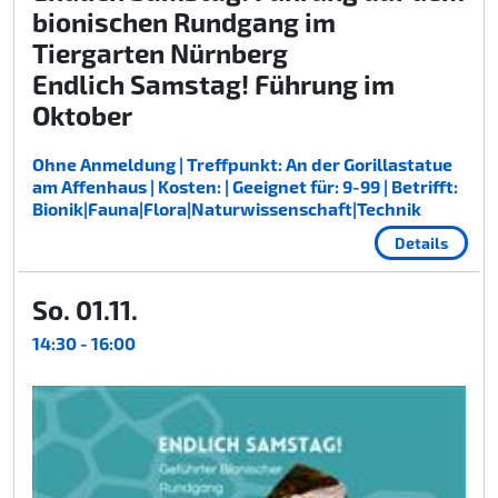
bionischen Rundgang im
Tiergarten Nürnberg
Endlich Samstag! Führung im
Oktober
Ohne Anmeldung | Treffpunkt: An der Gorillastatue
am Affenhaus | Kosten: | Geeignet für: 9-99 | Betrifft:
Bionik|Fauna|Flora|Naturwissenschaft|Technik
Details
So. 01.11.
14:30 - 16:00