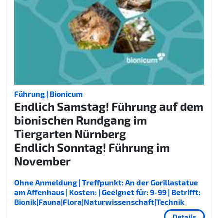
Führung | Bionicum
Endlich Samstag! Führung auf dem
bionischen Rundgang im
Tiergarten Nürnberg
Endlich Sonntag! Führung im
November
Ohne Anmeldung | Treffpunkt: An der Gorillastatue
am Affenhaus | Kosten: | Geeignet für: 9-99 | Betrifft:
Bionik|Fauna|Flora|Naturwissenschaft|Technik
Details