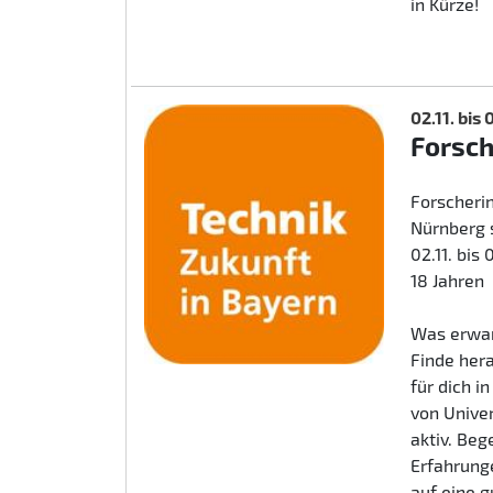
in Kürze!
02.11. bis
Forsc
Forscherin
Nürnberg 
02.11. bis
18 Jahren
Was erwar
Finde her
für dich i
von Unive
aktiv. Beg
Erfahrunge
auf eine 