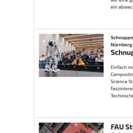
ein abwec
Schnupper
Nürnberg
Schnup
Einfach m
Campustou
Science S
fasziniere
Technische
FAU St