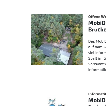
Offene Wo
MobiDi
Brucke
Das MobiD
auf dem A
viel Info
Spaß im G
Vorkenntn
Informatik
Informati
MobiDi