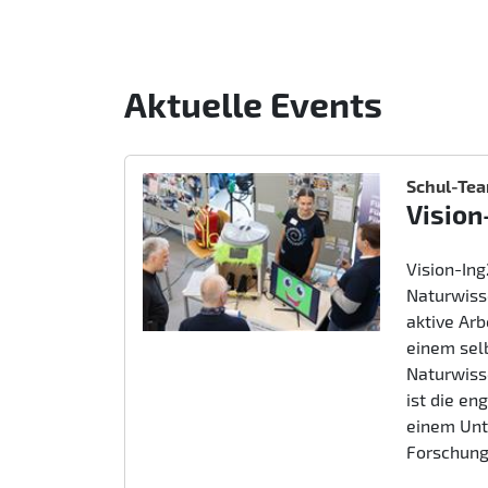
Aktuelle Events
Schul-Te
Vision
Vision-In
Naturwiss
aktive Ar
einem sel
Naturwiss
ist die e
einem Unt
Forschung