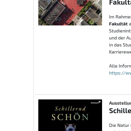
Fakult
Im Rahmen
Fakultät
Studienin
und der A
in das St
Karrierew
Alle Info
https://w
Ausstellu
Schill
Die Natur 