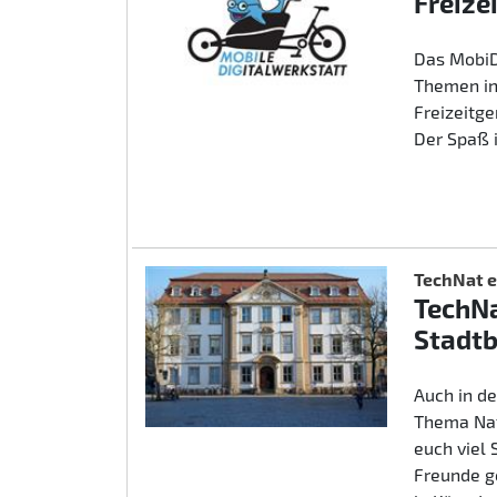
Freize
Das MobiD
Themen in
Freizeitg
Der Spaß 
TechNat e
TechNa
Stadtb
Auch in d
Thema Nat
euch viel
Freunde g