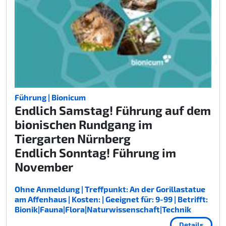
Führung | Bionicum
Endlich Samstag! Führung auf dem
bionischen Rundgang im
Tiergarten Nürnberg
Endlich Sonntag! Führung im
November
Ohne Anmeldung | Treffpunkt: An der Gorillastatue
am Affenhaus | Kosten: | Geeignet für: 9-99 | Betrifft:
Bionik|Fauna|Flora|Naturwissenschaft|Technik
Details