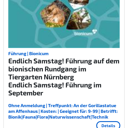
Führung | Bionicum
Endlich Samstag! Führung auf dem
bionischen Rundgang im
Tiergarten Nürnberg
Endlich Samstag! Führung im
September
Ohne Anmeldung | Treffpunkt: An der Gorillastatue
am Affenhaus | Kosten: | Geeignet für: 9-99 | Betrifft:
Bionik|Fauna|Flora|Naturwissenschaft|Technik
Details