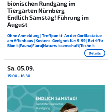
bionischen Rundgang im
Tiergarten Nürnberg
Endlich Samstag! Führung im
August
Ohne Anmeldung | Treffpunkt: An der Gorillastatue
am Affenhaus | Kosten: | Geeignet für: 9-99 | Betrifft:
Bionik|Fauna|Flora|Naturwissenschaft|Technik
Details
Sa. 05.09.
15:00 - 16:30