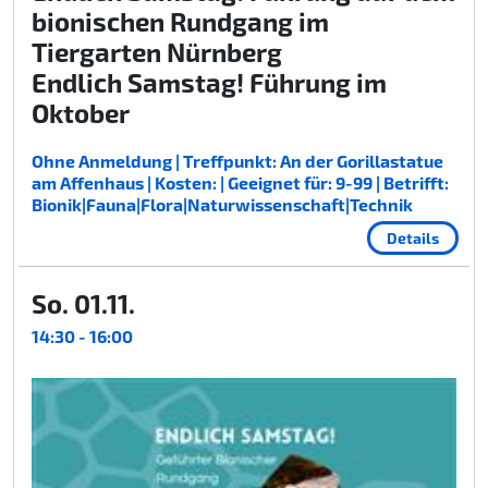
bionischen Rundgang im
Tiergarten Nürnberg
Endlich Samstag! Führung im
Oktober
Ohne Anmeldung | Treffpunkt: An der Gorillastatue
am Affenhaus | Kosten: | Geeignet für: 9-99 | Betrifft:
Bionik|Fauna|Flora|Naturwissenschaft|Technik
Details
So. 01.11.
14:30 - 16:00