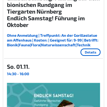
bionischen Rundgang im
Tiergarten Nürnberg
Endlich Samstag! Führung im
Oktober
Ohne Anmeldung | Treffpunkt: An der Gorillastatue
am Affenhaus | Kosten: | Geeignet für: 9-99 | Betrifft:
Bionik|Fauna|Flora|Naturwissenschaft|Technik
Details
So. 01.11.
14:30 - 16:00