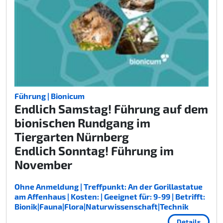
Führung | Bionicum
Endlich Samstag! Führung auf dem
bionischen Rundgang im
Tiergarten Nürnberg
Endlich Sonntag! Führung im
November
Ohne Anmeldung | Treffpunkt: An der Gorillastatue
am Affenhaus | Kosten: | Geeignet für: 9-99 | Betrifft:
Bionik|Fauna|Flora|Naturwissenschaft|Technik
Details