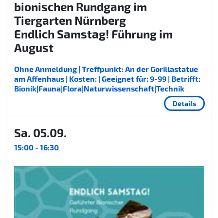
bionischen Rundgang im
Tiergarten Nürnberg
Endlich Samstag! Führung im
August
Ohne Anmeldung | Treffpunkt: An der Gorillastatue
am Affenhaus | Kosten: | Geeignet für: 9-99 | Betrifft:
Bionik|Fauna|Flora|Naturwissenschaft|Technik
Details
Sa. 05.09.
15:00 - 16:30