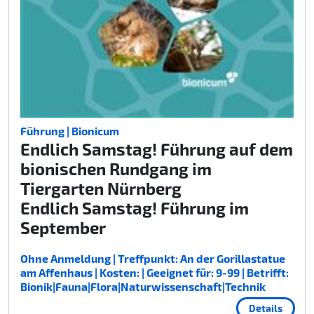
Führung | Bionicum
Endlich Samstag! Führung auf dem
bionischen Rundgang im
Tiergarten Nürnberg
Endlich Samstag! Führung im
September
Ohne Anmeldung | Treffpunkt: An der Gorillastatue
am Affenhaus | Kosten: | Geeignet für: 9-99 | Betrifft:
Bionik|Fauna|Flora|Naturwissenschaft|Technik
Details