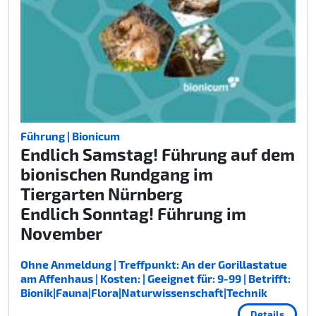
Führung | Bionicum
Endlich Samstag! Führung auf dem
bionischen Rundgang im
Tiergarten Nürnberg
Endlich Sonntag! Führung im
November
Ohne Anmeldung | Treffpunkt: An der Gorillastatue
am Affenhaus | Kosten: | Geeignet für: 9-99 | Betrifft:
Bionik|Fauna|Flora|Naturwissenschaft|Technik
Details