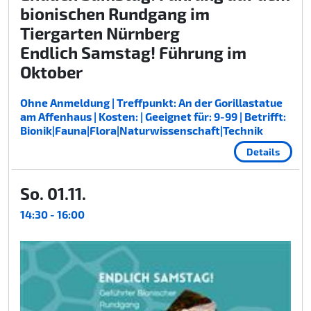
bionischen Rundgang im
Tiergarten Nürnberg
Endlich Samstag! Führung im
Oktober
Ohne Anmeldung | Treffpunkt: An der Gorillastatue
am Affenhaus | Kosten: | Geeignet für: 9-99 | Betrifft:
Bionik|Fauna|Flora|Naturwissenschaft|Technik
Details
So. 01.11.
14:30 - 16:00