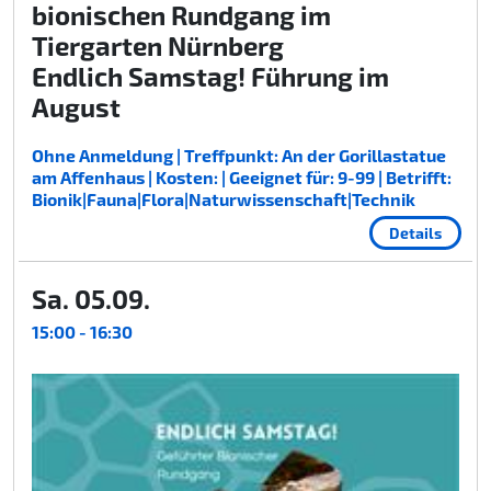
bionischen Rundgang im
Tiergarten Nürnberg
Endlich Samstag! Führung im
August
Ohne Anmeldung | Treffpunkt: An der Gorillastatue
am Affenhaus | Kosten: | Geeignet für: 9-99 | Betrifft:
Bionik|Fauna|Flora|Naturwissenschaft|Technik
Details
Sa. 05.09.
15:00 - 16:30