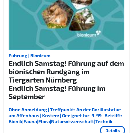
Führung | Bionicum
Endlich Samstag! Führung auf dem
bionischen Rundgang im
Tiergarten Nürnberg
Endlich Samstag! Führung im
September
Ohne Anmeldung | Treffpunkt: An der Gorillastatue
am Affenhaus | Kosten: | Geeignet für: 9-99 | Betrifft:
Bionik|Fauna|Flora|Naturwissenschaft|Technik
Details