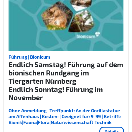
Führung | Bionicum
Endlich Samstag! Führung auf dem
bionischen Rundgang im
Tiergarten Nürnberg
Endlich Sonntag! Führung im
November
Ohne Anmeldung | Treffpunkt: An der Gorillastatue
am Affenhaus | Kosten: | Geeignet für: 9-99 | Betrifft:
Bionik|Fauna|Flora|Naturwissenschaft|Technik
Details