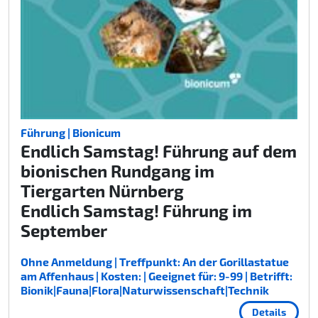
Führung | Bionicum
Endlich Samstag! Führung auf dem
bionischen Rundgang im
Tiergarten Nürnberg
Endlich Samstag! Führung im
September
Ohne Anmeldung | Treffpunkt: An der Gorillastatue
am Affenhaus | Kosten: | Geeignet für: 9-99 | Betrifft:
Bionik|Fauna|Flora|Naturwissenschaft|Technik
Details