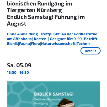
bionischen Rundgang im
Tiergarten Nürnberg
Endlich Samstag! Führung im
August
Ohne Anmeldung | Treffpunkt: An der Gorillastatue
am Affenhaus | Kosten: | Geeignet für: 9-99 | Betrifft:
Bionik|Fauna|Flora|Naturwissenschaft|Technik
Details
Sa. 05.09.
15:00 - 16:30