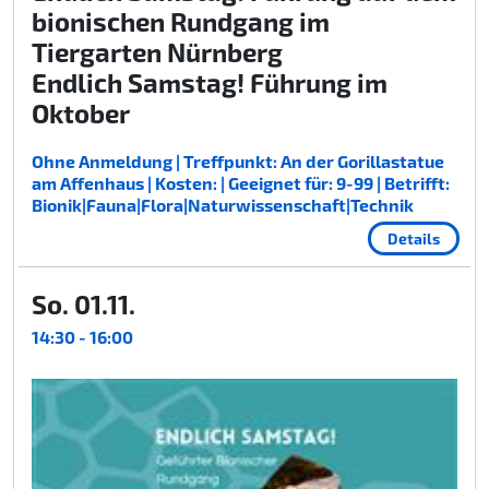
bionischen Rundgang im
Tiergarten Nürnberg
Endlich Samstag! Führung im
Oktober
Ohne Anmeldung | Treffpunkt: An der Gorillastatue
am Affenhaus | Kosten: | Geeignet für: 9-99 | Betrifft:
Bionik|Fauna|Flora|Naturwissenschaft|Technik
Details
So. 01.11.
14:30 - 16:00