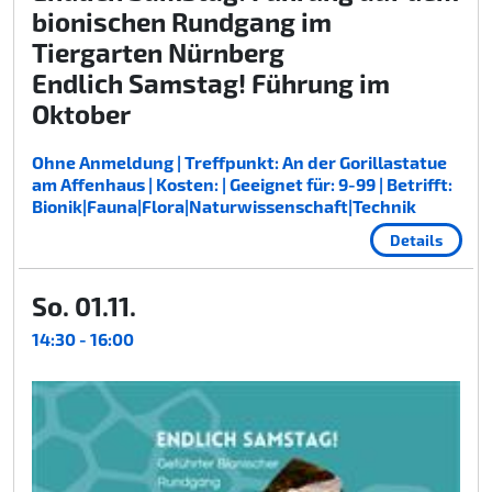
bionischen Rundgang im
Tiergarten Nürnberg
Endlich Samstag! Führung im
Oktober
Ohne Anmeldung | Treffpunkt: An der Gorillastatue
am Affenhaus | Kosten: | Geeignet für: 9-99 | Betrifft:
Bionik|Fauna|Flora|Naturwissenschaft|Technik
Details
So. 01.11.
14:30 - 16:00