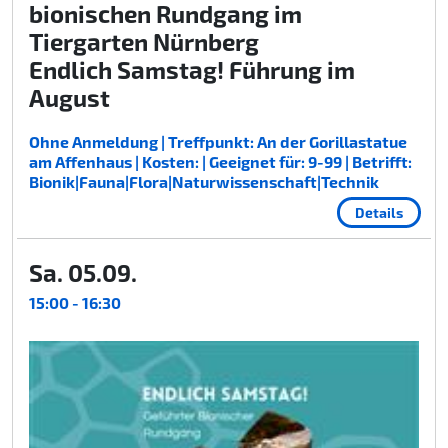
bionischen Rundgang im
Tiergarten Nürnberg
Endlich Samstag! Führung im
August
Ohne Anmeldung | Treffpunkt: An der Gorillastatue
am Affenhaus | Kosten: | Geeignet für: 9-99 | Betrifft:
Bionik|Fauna|Flora|Naturwissenschaft|Technik
Details
Sa. 05.09.
15:00 - 16:30