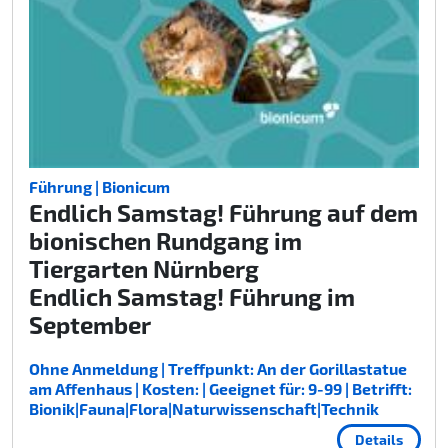
Führung | Bionicum
Endlich Samstag! Führung auf dem
bionischen Rundgang im
Tiergarten Nürnberg
Endlich Samstag! Führung im
September
Ohne Anmeldung | Treffpunkt: An der Gorillastatue
am Affenhaus | Kosten: | Geeignet für: 9-99 | Betrifft:
Bionik|Fauna|Flora|Naturwissenschaft|Technik
Details