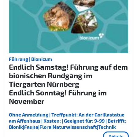
Führung | Bionicum
Endlich Samstag! Führung auf dem
bionischen Rundgang im
Tiergarten Nürnberg
Endlich Sonntag! Führung im
November
Ohne Anmeldung | Treffpunkt: An der Gorillastatue
am Affenhaus | Kosten: | Geeignet für: 9-99 | Betrifft:
Bionik|Fauna|Flora|Naturwissenschaft|Technik
Details