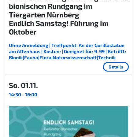
bionischen Rundgang im
Tiergarten Nürnberg
Endlich Samstag! Führung im
Oktober
Ohne Anmeldung | Treffpunkt: An der Gorillastatue
am Affenhaus | Kosten: | Geeignet für: 9-99 | Betrifft:
Bionik|Fauna|Flora|Naturwissenschaft|Technik
Details
So. 01.11.
14:30 - 16:00