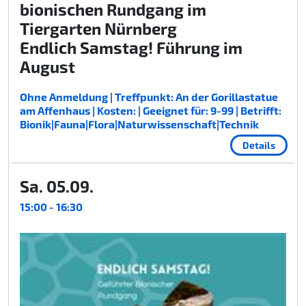
bionischen Rundgang im
Tiergarten Nürnberg
Endlich Samstag! Führung im
August
Ohne Anmeldung | Treffpunkt: An der Gorillastatue
am Affenhaus | Kosten: | Geeignet für: 9-99 | Betrifft:
Bionik|Fauna|Flora|Naturwissenschaft|Technik
Details
Sa. 05.09.
15:00 - 16:30