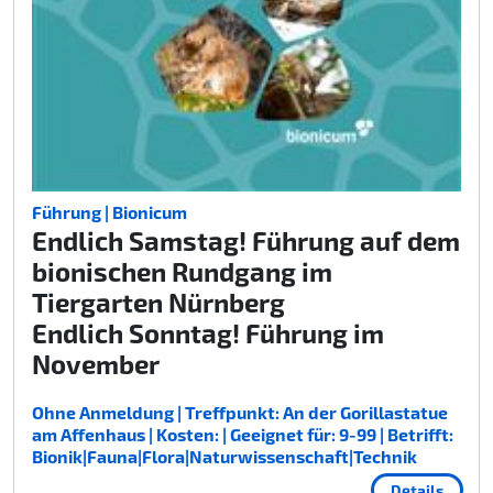
Führung | Bionicum
Endlich Samstag! Führung auf dem
bionischen Rundgang im
Tiergarten Nürnberg
Endlich Sonntag! Führung im
November
Ohne Anmeldung | Treffpunkt: An der Gorillastatue
am Affenhaus | Kosten: | Geeignet für: 9-99 | Betrifft:
Bionik|Fauna|Flora|Naturwissenschaft|Technik
Details