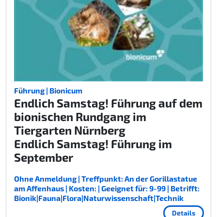
Führung | Bionicum
Endlich Samstag! Führung auf dem
bionischen Rundgang im
Tiergarten Nürnberg
Endlich Samstag! Führung im
September
Ohne Anmeldung | Treffpunkt: An der Gorillastatue
am Affenhaus | Kosten: | Geeignet für: 9-99 | Betrifft:
Bionik|Fauna|Flora|Naturwissenschaft|Technik
Details