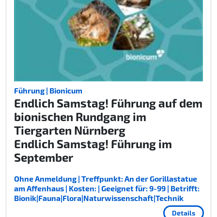
Führung | Bionicum
Endlich Samstag! Führung auf dem
bionischen Rundgang im
Tiergarten Nürnberg
Endlich Samstag! Führung im
September
Ohne Anmeldung | Treffpunkt: An der Gorillastatue
am Affenhaus | Kosten: | Geeignet für: 9-99 | Betrifft:
Bionik|Fauna|Flora|Naturwissenschaft|Technik
Details