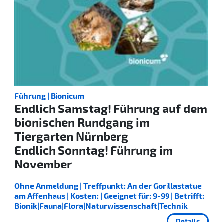
Führung | Bionicum
Endlich Samstag! Führung auf dem
bionischen Rundgang im
Tiergarten Nürnberg
Endlich Sonntag! Führung im
November
Ohne Anmeldung | Treffpunkt: An der Gorillastatue
am Affenhaus | Kosten: | Geeignet für: 9-99 | Betrifft:
Bionik|Fauna|Flora|Naturwissenschaft|Technik
Details