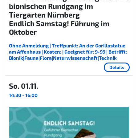
bionischen Rundgang im
Tiergarten Nürnberg
Endlich Samstag! Führung im
Oktober
Ohne Anmeldung | Treffpunkt: An der Gorillastatue
am Affenhaus | Kosten: | Geeignet für: 9-99 | Betrifft:
Bionik|Fauna|Flora|Naturwissenschaft|Technik
Details
So. 01.11.
14:30 - 16:00