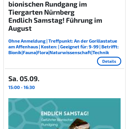
bionischen Rundgang im
Tiergarten Nürnberg
Endlich Samstag! Führung im
August
Ohne Anmeldung | Treffpunkt: An der Gorillastatue
am Affenhaus | Kosten: | Geeignet für: 9-99 | Betrifft:
Bionik|Fauna|Flora|Naturwissenschaft|Technik
Details
Sa. 05.09.
15:00 - 16:30