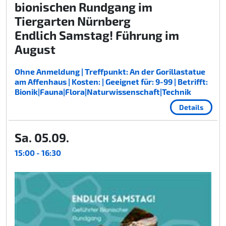
bionischen Rundgang im
Tiergarten Nürnberg
Endlich Samstag! Führung im
August
Ohne Anmeldung | Treffpunkt: An der Gorillastatue
am Affenhaus | Kosten: | Geeignet für: 9-99 | Betrifft:
Bionik|Fauna|Flora|Naturwissenschaft|Technik
Details
Sa. 05.09.
15:00 - 16:30