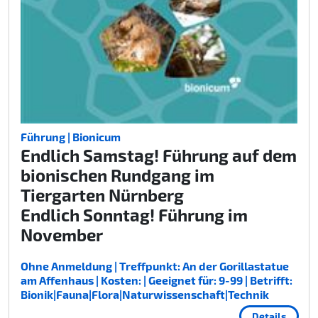
Führung | Bionicum
Endlich Samstag! Führung auf dem
bionischen Rundgang im
Tiergarten Nürnberg
Endlich Sonntag! Führung im
November
Ohne Anmeldung | Treffpunkt: An der Gorillastatue
am Affenhaus | Kosten: | Geeignet für: 9-99 | Betrifft:
Bionik|Fauna|Flora|Naturwissenschaft|Technik
Details