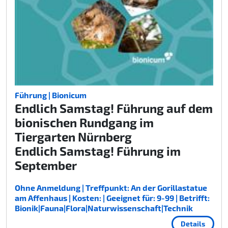
Führung | Bionicum
Endlich Samstag! Führung auf dem
bionischen Rundgang im
Tiergarten Nürnberg
Endlich Samstag! Führung im
September
Ohne Anmeldung | Treffpunkt: An der Gorillastatue
am Affenhaus | Kosten: | Geeignet für: 9-99 | Betrifft:
Bionik|Fauna|Flora|Naturwissenschaft|Technik
Details