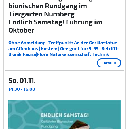
bionischen Rundgang im
Tiergarten Nürnberg
Endlich Samstag! Führung im
Oktober
Ohne Anmeldung | Treffpunkt: An der Gorillastatue
am Affenhaus | Kosten: | Geeignet für: 9-99 | Betrifft:
Bionik|Fauna|Flora|Naturwissenschaft|Technik
Details
So. 01.11.
14:30 - 16:00