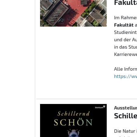
Fakult
Im Rahmen
Fakultät
Studienin
und der A
in das St
Karrierew
Alle Info
https://w
Ausstellu
Schill
Die Natur 