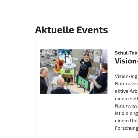
Aktuelle Events
Schul-Te
Vision
Vision-In
Naturwiss
aktive Ar
einem sel
Naturwiss
ist die e
einem Unt
Forschung