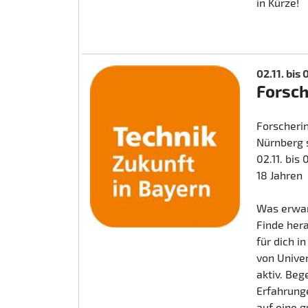
in Kürze!
02.11. bis
Forsc
Forscherin
Nürnberg 
02.11. bis
18 Jahren
Was erwar
Finde her
für dich i
von Unive
aktiv. Beg
Erfahrunge
auf eine 