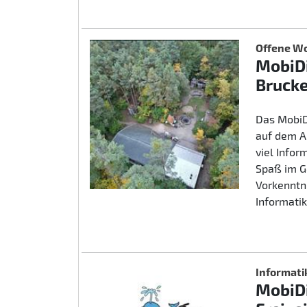
Offene Wo
MobiDi
Brucke
Das MobiD
auf dem A
viel Info
Spaß im G
Vorkenntn
Informatik
Informati
MobiDi