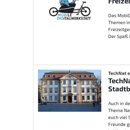
Freize
Das MobiD
Themen in
Freizeitg
Der Spaß 
TechNat e
TechNa
Stadtb
Auch in d
Thema Nat
euch viel
Freunde g