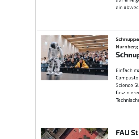
ein abwec
Schnupper
Nürnberg
Schnup
Einfach m
Campustou
Science S
fasziniere
Technische
FAU St