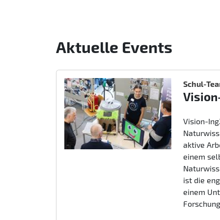
Aktuelle Events
Schul-Te
Vision
Vision-In
Naturwiss
aktive Ar
einem sel
Naturwiss
ist die e
einem Unt
Forschung