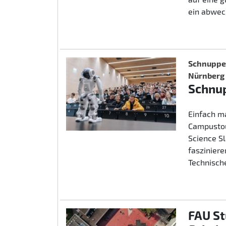
ein abwec
Schnupper
Nürnberg
Schnup
Einfach m
Campustou
Science S
fasziniere
Technische
FAU St