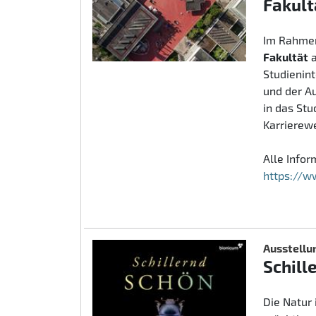
Fakult
Im Rahmen
Fakultät
Studienin
und der A
in das St
Karrierew
Alle Info
https://w
Ausstellu
Schill
Die Natur 