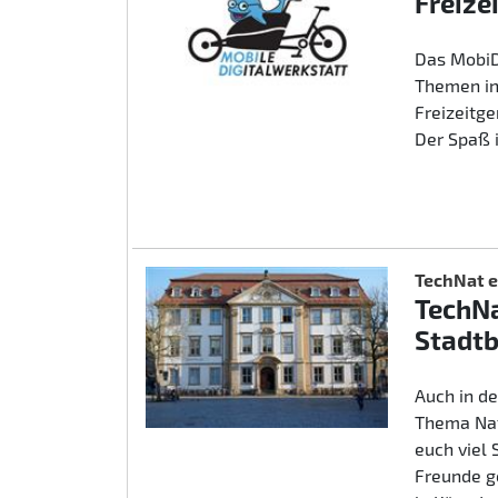
Freize
Das MobiD
Themen in
Freizeitg
Der Spaß 
TechNat e
TechNa
Stadtb
Auch in d
Thema Nat
euch viel
Freunde g