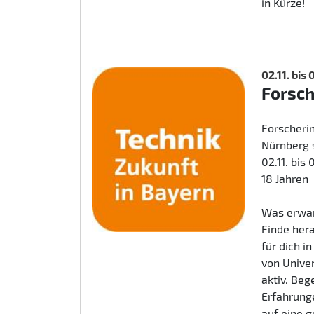
in Kürze!
02.11. bis
Forsc
Forscherin
Nürnberg 
02.11. bis
18 Jahren
Was erwar
Finde her
für dich i
von Unive
aktiv. Beg
Erfahrunge
auf eine 