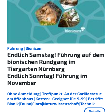
Führung | Bionicum
Endlich Samstag! Führung auf dem
bionischen Rundgang im
Tiergarten Nürnberg
Endlich Sonntag! Führung im
November
Ohne Anmeldung | Treffpunkt: An der Gorillastatue
am Affenhaus | Kosten: | Geeignet für: 9-99 | Betrifft:
Bionik|Fauna|Flora|Naturwissenschaft|Technik
Details