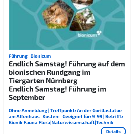
Führung | Bionicum
Endlich Samstag! Führung auf dem
bionischen Rundgang im
Tiergarten Nürnberg
Endlich Samstag! Führung im
September
Ohne Anmeldung | Treffpunkt: An der Gorillastatue
am Affenhaus | Kosten: | Geeignet für: 9-99 | Betrifft:
Bionik|Fauna|Flora|Naturwissenschaft|Technik
Details