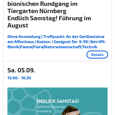
bionischen Rundgang im
Tiergarten Nürnberg
Endlich Samstag! Führung im
August
Ohne Anmeldung | Treffpunkt: An der Gorillastatue
am Affenhaus | Kosten: | Geeignet für: 9-99 | Betrifft:
Bionik|Fauna|Flora|Naturwissenschaft|Technik
Details
Sa. 05.09.
15:00 - 16:30