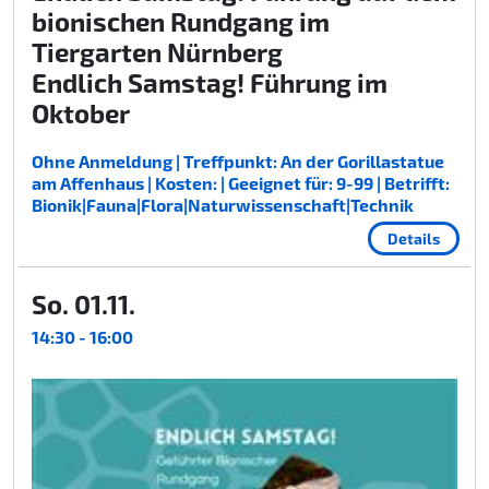
bionischen Rundgang im
Tiergarten Nürnberg
Endlich Samstag! Führung im
Oktober
Ohne Anmeldung | Treffpunkt: An der Gorillastatue
am Affenhaus | Kosten: | Geeignet für: 9-99 | Betrifft:
Bionik|Fauna|Flora|Naturwissenschaft|Technik
Details
So. 01.11.
14:30 - 16:00