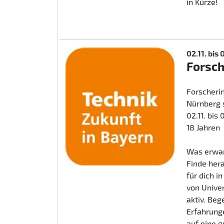
in Kürze!
02.11. bis
Forsc
Forscherin
Nürnberg 
02.11. bis
18 Jahren
Was erwar
Finde her
für dich i
von Unive
aktiv. Beg
Erfahrunge
auf eine 