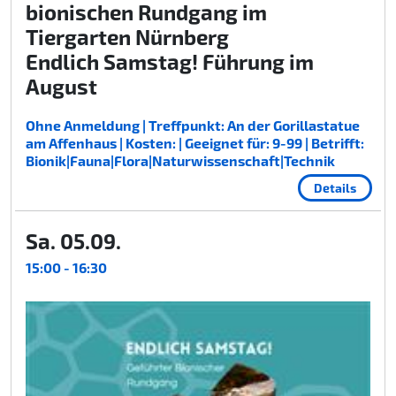
bionischen Rundgang im
Tiergarten Nürnberg
Endlich Samstag! Führung im
August
Ohne Anmeldung | Treffpunkt: An der Gorillastatue
am Affenhaus | Kosten: | Geeignet für: 9-99 | Betrifft:
Bionik|Fauna|Flora|Naturwissenschaft|Technik
Details
Sa. 05.09.
15:00 - 16:30