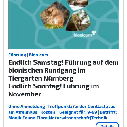
Führung | Bionicum
Endlich Samstag! Führung auf dem
bionischen Rundgang im
Tiergarten Nürnberg
Endlich Sonntag! Führung im
November
Ohne Anmeldung | Treffpunkt: An der Gorillastatue
am Affenhaus | Kosten: | Geeignet für: 9-99 | Betrifft:
Bionik|Fauna|Flora|Naturwissenschaft|Technik
Details