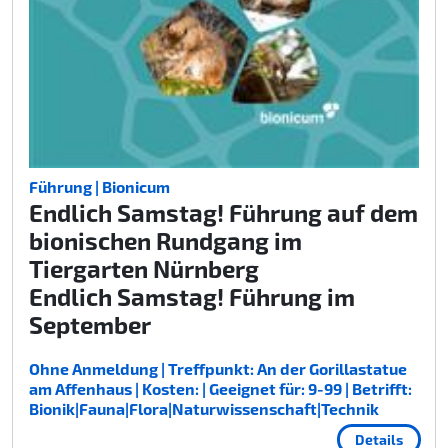
Führung | Bionicum
Endlich Samstag! Führung auf dem
bionischen Rundgang im
Tiergarten Nürnberg
Endlich Samstag! Führung im
September
Ohne Anmeldung | Treffpunkt: An der Gorillastatue
am Affenhaus | Kosten: | Geeignet für: 9-99 | Betrifft:
Bionik|Fauna|Flora|Naturwissenschaft|Technik
Details