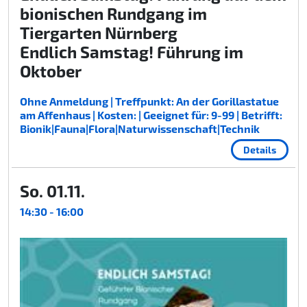
bionischen Rundgang im
Tiergarten Nürnberg
Endlich Samstag! Führung im
Oktober
Ohne Anmeldung | Treffpunkt: An der Gorillastatue
am Affenhaus | Kosten: | Geeignet für: 9-99 | Betrifft:
Bionik|Fauna|Flora|Naturwissenschaft|Technik
Details
So. 01.11.
14:30 - 16:00