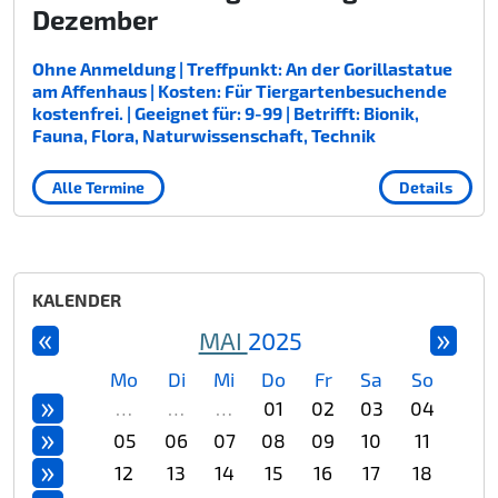
Dezember
Ohne Anmeldung | Treffpunkt: An der Gorillastatue
am Affenhaus | Kosten: Für Tiergartenbesuchende
kostenfrei. | Geeignet für: 9-99 | Betrifft: Bionik,
Fauna, Flora, Naturwissenschaft, Technik
Alle Termine
Details
KALENDER
«
»
MAI
2025
Mo
Di
Mi
Do
Fr
Sa
So
»
…
…
…
01
02
03
04
»
05
06
07
08
09
10
11
»
12
13
14
15
16
17
18