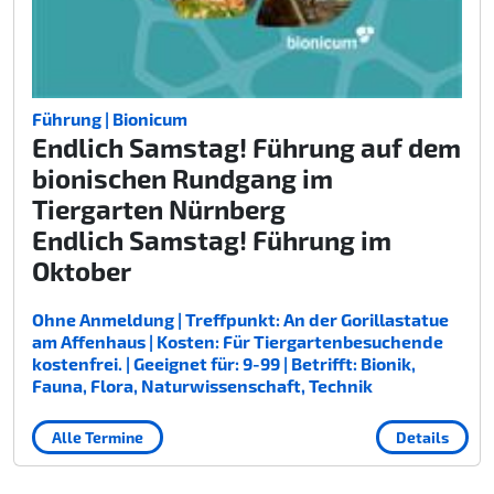
Führung | Bionicum
Endlich Samstag! Führung auf dem
bionischen Rundgang im
Tiergarten Nürnberg
Endlich Samstag! Führung im
Oktober
Ohne Anmeldung | Treffpunkt: An der Gorillastatue
am Affenhaus | Kosten: Für Tiergartenbesuchende
kostenfrei. | Geeignet für: 9-99 | Betrifft: Bionik,
Fauna, Flora, Naturwissenschaft, Technik
Alle Termine
Details