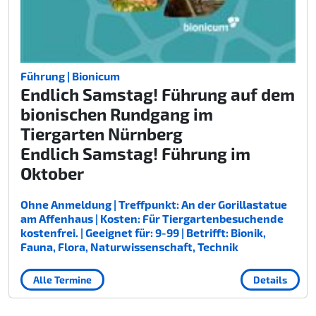
Führung | Bionicum
Endlich Samstag! Führung auf dem
bionischen Rundgang im
Tiergarten Nürnberg
Endlich Samstag! Führung im
Oktober
Ohne Anmeldung | Treffpunkt: An der Gorillastatue
am Affenhaus | Kosten: Für Tiergartenbesuchende
kostenfrei. | Geeignet für: 9-99 | Betrifft: Bionik,
Fauna, Flora, Naturwissenschaft, Technik
Alle Termine
Details