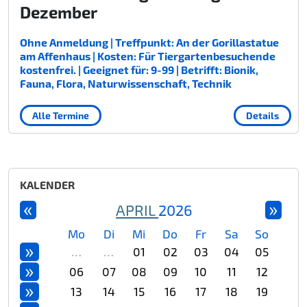
Dezember
Ohne Anmeldung | Treffpunkt: An der Gorillastatue
am Affenhaus | Kosten: Für Tiergartenbesuchende
kostenfrei. | Geeignet für: 9-99 | Betrifft: Bionik,
Fauna, Flora, Naturwissenschaft, Technik
Alle Termine
Details
KALENDER
«
»
APRIL
2026
Mo
Di
Mi
Do
Fr
Sa
So
»
…
…
01
02
03
04
05
»
06
07
08
09
10
11
12
»
13
14
15
16
17
18
19