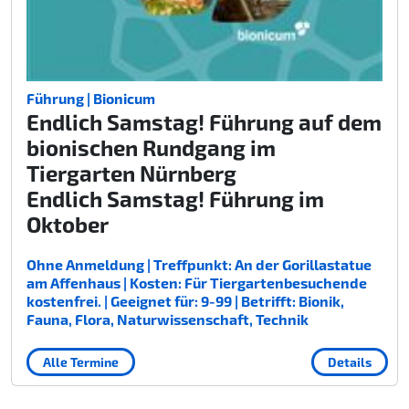
Führung | Bionicum
Endlich Samstag! Führung auf dem
bionischen Rundgang im
Tiergarten Nürnberg
Endlich Samstag! Führung im
Oktober
Ohne Anmeldung | Treffpunkt: An der Gorillastatue
am Affenhaus | Kosten: Für Tiergartenbesuchende
kostenfrei. | Geeignet für: 9-99 | Betrifft: Bionik,
Fauna, Flora, Naturwissenschaft, Technik
Alle Termine
Details