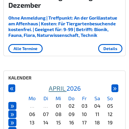
Dezember
Ohne Anmeldung | Treffpunkt: An der Gorillastatue
am Affenhaus | Kosten: Für Tiergartenbesuchende
kostenfrei. | Geeignet für: 9-99 | Betrifft: Bionik,
Fauna, Flora, Naturwissenschaft, Technik
Alle Termine
Details
KALENDER
«
»
APRIL
2026
Mo
Di
Mi
Do
Fr
Sa
So
»
…
…
01
02
03
04
05
»
06
07
08
09
10
11
12
»
13
14
15
16
17
18
19