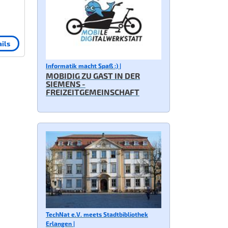
ils
Informatik macht Spaß :) |
MOBIDIG ZU GAST IN DER
SIEMENS -
FREIZEITGEMEINSCHAFT
TechNat e.V. meets Stadtbibliothek
Erlangen |