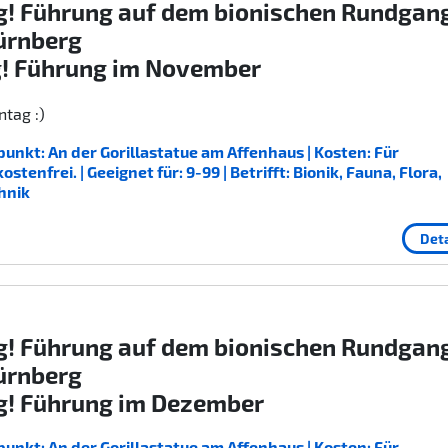
g! Führung auf dem bionischen Rundgan
ürnberg
g! Führung im November
tag :)
unkt: An der Gorillastatue am Affenhaus | Kosten: Für
enfrei. | Geeignet für: 9-99 | Betrifft: Bionik, Fauna, Flora,
hnik
Deta
g! Führung auf dem bionischen Rundgan
ürnberg
g! Führung im Dezember
unkt: An der Gorillastatue am Affenhaus | Kosten: Für