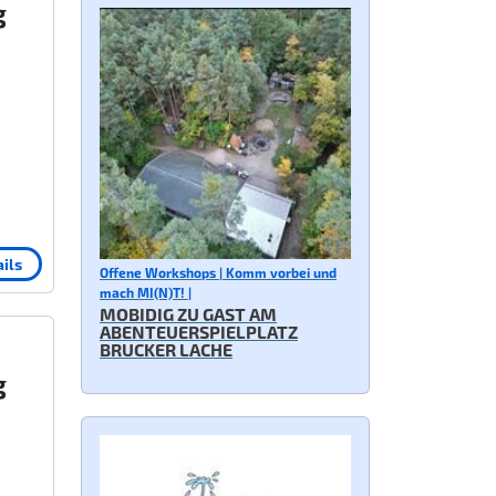
g
ils
Offene Workshops | Komm vorbei und
mach MI(N)T! |
MOBIDIG ZU GAST AM
ABENTEUERSPIELPLATZ
BRUCKER LACHE
g