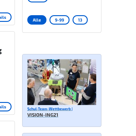
ils
Alle
9-99
13
g
ils
Schul-Team-Wettbewerb |
VISION-ING21