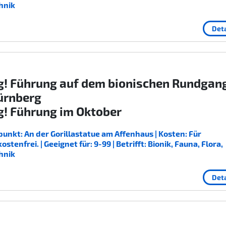
hnik
Deta
g! Führung auf dem bionischen Rundgan
ürnberg
g! Führung im Oktober
unkt: An der Gorillastatue am Affenhaus | Kosten: Für
enfrei. | Geeignet für: 9-99 | Betrifft: Bionik, Fauna, Flora,
hnik
Deta