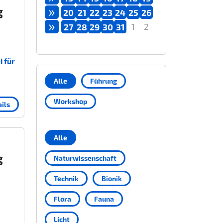
»
g
20
21
22
23
24
25
26
»
1
2
27
28
29
30
31
 für
Alle
Führung
Workshop
ils
Alle
g
Naturwissenschaft
Technik
Bionik
Flora
Fauna
Licht