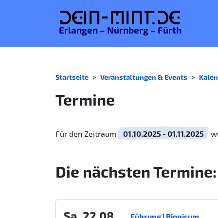
De
in-MINT.
de
Erlangen – Nürnberg – Fürth
Startseite
Veranstaltungen & Events
Kalen
Termine
Für den Zeitraum
01.10.2025 - 01.11.2025
wu
Die nächsten Termine:
Sa. 22.08.
Führung | Bionicum