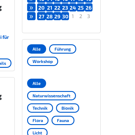
»
g
20
21
22
23
24
25
26
»
1
2
3
27
28
29
30
 für
Alle
Führung
Workshop
ils
Alle
g
Naturwissenschaft
Technik
Bionik
Flora
Fauna
Licht