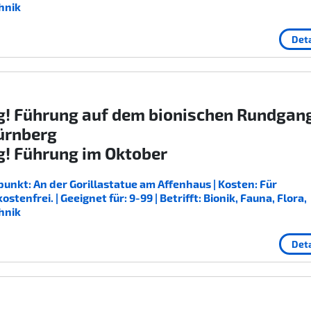
hnik
Deta
g! Führung auf dem bionischen Rundgan
ürnberg
g! Führung im Oktober
unkt: An der Gorillastatue am Affenhaus | Kosten: Für
enfrei. | Geeignet für: 9-99 | Betrifft: Bionik, Fauna, Flora,
hnik
Deta