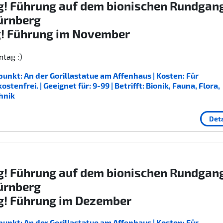
g! Führung auf dem bionischen Rundgan
ürnberg
g! Führung im November
tag :)
unkt: An der Gorillastatue am Affenhaus | Kosten: Für
enfrei. | Geeignet für: 9-99 | Betrifft: Bionik, Fauna, Flora,
hnik
Deta
g! Führung auf dem bionischen Rundgan
ürnberg
g! Führung im Dezember
unkt: An der Gorillastatue am Affenhaus | Kosten: Für