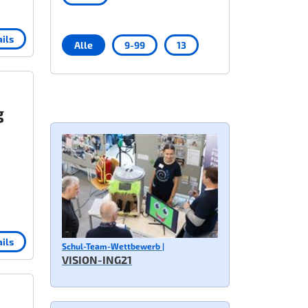
ils
Alle
9-99
13
g
ils
Schul-Team-Wettbewerb |
VISION-ING21