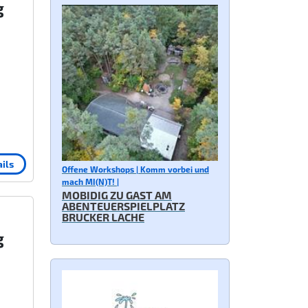
g
ils
Offene Workshops | Komm vorbei und
mach MI(N)T! |
MOBIDIG ZU GAST AM
ABENTEUERSPIELPLATZ
BRUCKER LACHE
g