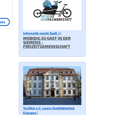
ils
Informatik macht Spaß :) |
MOBIDIG ZU GAST IN DER
SIEMENS -
FREIZEITGEMEINSCHAFT
TechNat e.V. meets Stadtbibliothek
Erlangen |