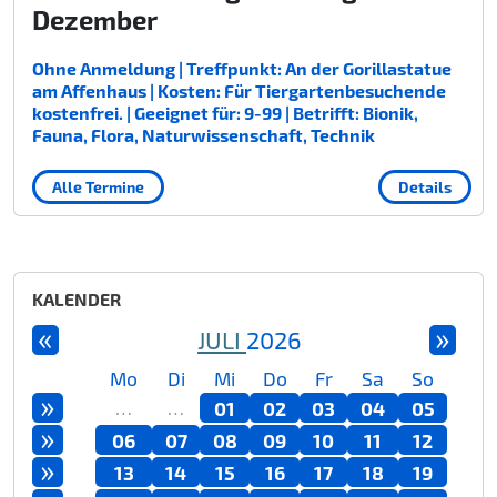
Dezember
Ohne Anmeldung | Treffpunkt: An der Gorillastatue
am Affenhaus | Kosten: Für Tiergartenbesuchende
kostenfrei. | Geeignet für: 9-99 | Betrifft: Bionik,
Fauna, Flora, Naturwissenschaft, Technik
Alle Termine
Details
KALENDER
«
»
JULI
2026
Mo
Di
Mi
Do
Fr
Sa
So
»
…
…
01
02
03
04
05
»
06
07
08
09
10
11
12
»
13
14
15
16
17
18
19