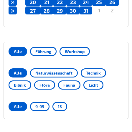
»
20
21
22
23
24
25
26
»
1
2
27
28
29
30
31
Alle
Führung
Workshop
Alle
Naturwissenschaft
Technik
Bionik
Flora
Fauna
Licht
Alle
9-99
13