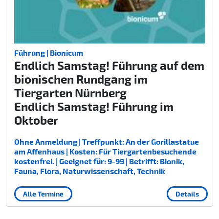
Führung | Bionicum
Endlich Samstag! Führung auf dem
bionischen Rundgang im
Tiergarten Nürnberg
Endlich Samstag! Führung im
Oktober
Ohne Anmeldung | Treffpunkt: An der Gorillastatue
am Affenhaus | Kosten: Für Tiergartenbesuchende
kostenfrei. | Geeignet für: 9-99 | Betrifft: Bionik,
Fauna, Flora, Naturwissenschaft, Technik
Alle Termine
Details