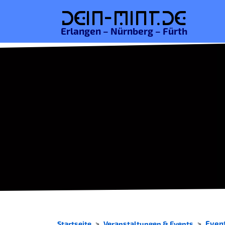
De
in-MINT.
de
Erlangen – Nürnberg – Fürth
Startseite
Veranstaltungen & Events
Event