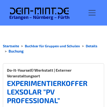
De
in-MINT.
de
Erlangen – Nürnberg – Fürth
Startseite
Buchbar für Gruppen und Schulen
Details
Buchung
Do-It-Yourself/Werkstatt | Externer
Veranstaltungsort
EXPERIMENTIERKOFFER
LEXSOLAR "PV
PROFESSIONAL"