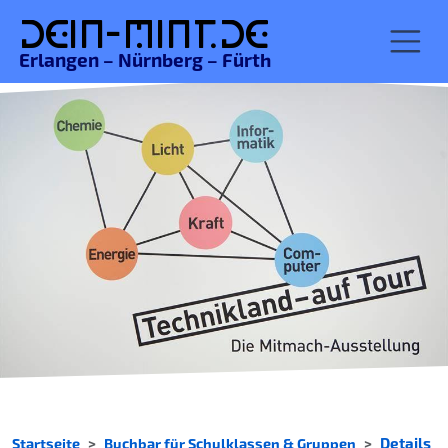
De
in-MINT.
de
Erlangen – Nürnberg – Fürth
Startseite
Buchbar für Schulklassen & Gruppen
Details