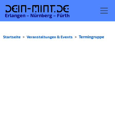
De
in-MINT.
de
Erlangen – Nürnberg – Fürth
Startseite
Veranstaltungen & Events
Termingruppe